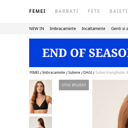
FEMEI
BARBATI
FETE
BAIETI
NEW IN
Imbracaminte
Incaltaminte
Genti si 
FEMEI
/
Imbracaminte
/
Sutiene
/
DAGI
/
Sutien triunghiular 
STOC EPUIZAT