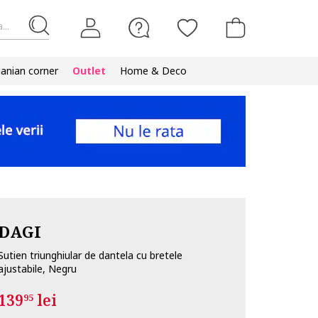
...
nian corner
Outlet
Home & Deco
DAGI
Sutien triunghiular de dantela cu bretele
ajustabile, Negru
139
lei
95