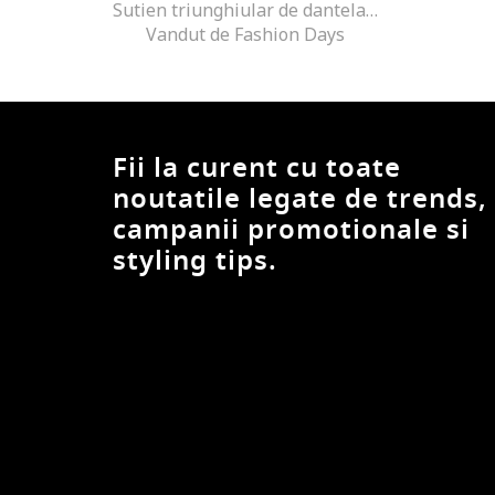
Sutien triunghiular de dantela cu bretele ajustabile, Negru
Vandut de Fashion Days
Fii la curent cu toate
noutatile legate de trends,
campanii promotionale si
styling tips.