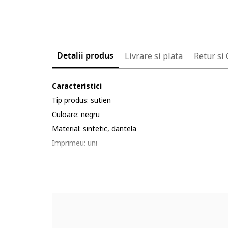
Detalii produs
Livrare si plata
Retur si
Caracteristici
Tip produs: sutien
Culoare: negru
Material: sintetic, dantela
Imprimeu: uni
Barete: ajustabile
Forma cupa: triunghiulara
Burete cupa: cu burete
Sustinere metalica: fara sarma
Sistem inchidere: clasp