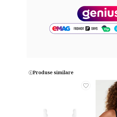
Compozitie
Exterior: 94% poliamida, 6% elastan
Cod produs:
21WW23026MA-SY
Produse similare