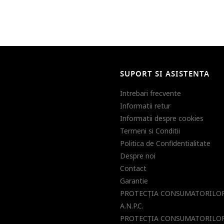
SUPORT SI ASISTENTA
Intrebari frecvente
Informatii retur
Informatii despre cookies
Termeni si Conditii
Politica de Confidentialitate
Despre noi
Contact
Garantie
PROTECŢIA CONSUMATORILOR
A.N.P.C.
PROTECŢIA CONSUMATORILOR