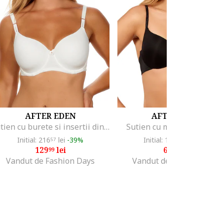
AFTER EDEN
AFTER EDEN
Sutien cu burete si insertii din dantela
Sutien cu model uni, Neg
Initial: 216
lei
-39%
Initial: 151
lei
-53%
57
49
129
lei
69
lei
99
99
Vandut de Fashion Days
Vandut de Fashion Days