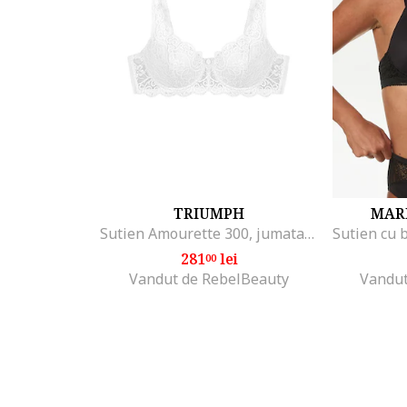
TRIUMPH
MAR
Sutien Amourette 300, jumatate de cupa, cu burete si armatura, 85E EU, alb
281
lei
00
Vandut de RebelBeauty
Vandut