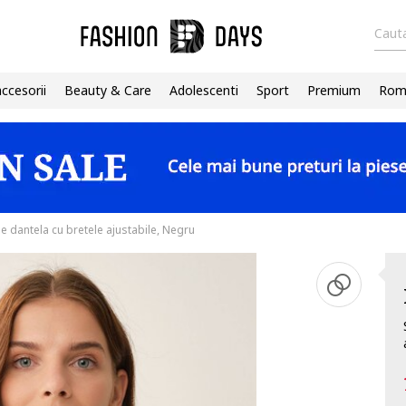
Cauta
accesorii
Beauty & Care
Adolescenti
Sport
Premium
Roma
de dantela cu bretele ajustabile, Negru