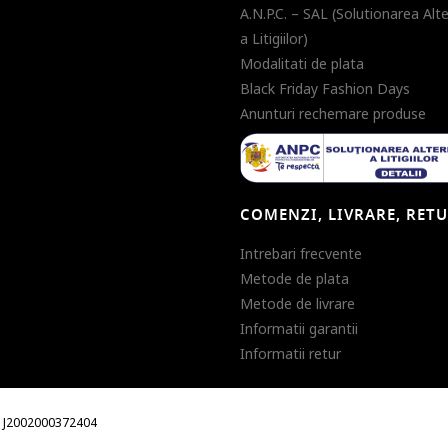
A.N.P.C. – SAL (Solutionarea Alt
a Litigiilor)
Modalitati de plata
Black Friday Fashion Days
Anunturi rechemare produse
COMENZI, LIVRARE, RET
Intrebari frecvente
Metode de plata
Metode de livrare
Informatii garantii
Informatii retur
m. J2002000372404