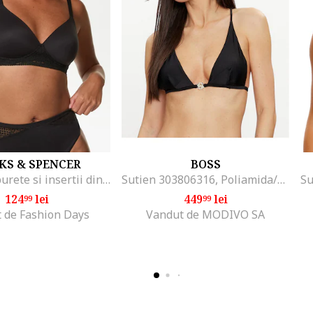
KS & SPENCER
BOSS
Sutien cu burete si insertii din dantela, Negru
Sutien 303806316, Poliamida/Elastan, Negru, Negru
124
lei
449
lei
99
99
 de Fashion Days
Vandut de MODIVO SA