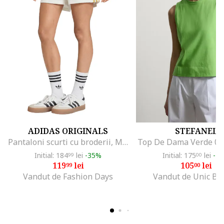
ADIDAS ORIGINALS
STEFANEL
Pantaloni scurti cu broderii, Maro deschis/Alb murdar
Top De Dama Verde 0
Initial: 184
lei
-35%
Initial: 175
lei
-4
99
00
119
lei
105
lei
99
00
Vandut de Fashion Days
Vandut de Unic Br