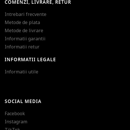
COMENZI, LIVRARE, RETUR
Intrebari frecvente
Metode de plata
Metode de livrare
Informatii garantii
Informatii retur
INFORMATII LEGALE
Mareste dimensiunea
Informatii utile
Micsoreaza dimensiu
Mareste spatierea tex
SOCIAL MEDIA
Micsoreaza spatierea
Facebook
Mareste inaltimea ra
Instagram
Micsoreaza inaltimea
TikTok