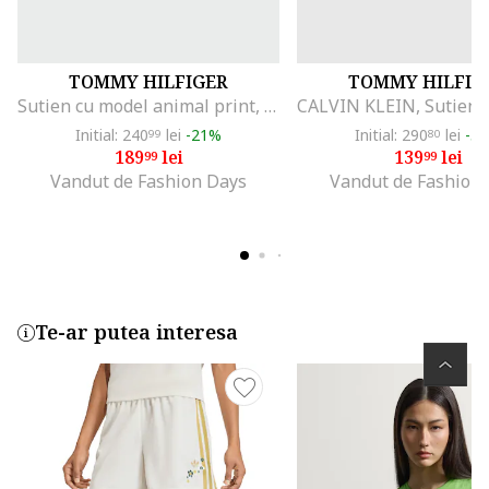
TOMMY HILFIGER
TOMMY HILFIG
Sutien cu model animal print, Negru
Initial: 240
lei
-21%
Initial: 290
lei
-5
99
80
189
lei
139
lei
99
99
Vandut de Fashion Days
Vandut de Fashion
Te-ar putea interesa