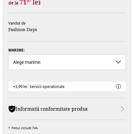
71
lei
97
de la
Vandut de
Fashion Days
MARIME:
Alege marime:
+3,99 lei
Servicii operationale
Informatii conformitate produs
Pretul include TVA.