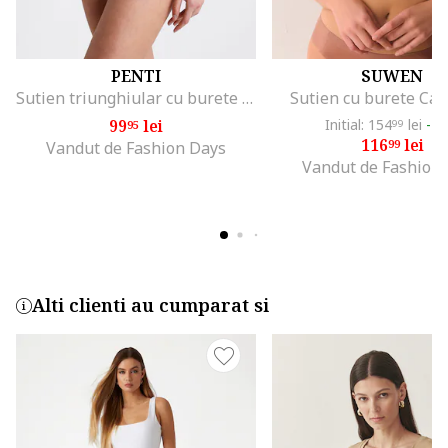
PENTI
SUWEN
Sutien triunghiular cu burete si bretele multifunctionale, Alb
Sutien cu burete Cat
99
lei
Initial: 154
lei
-2
95
99
116
lei
99
Vandut de Fashion Days
Vandut de Fashion
Alti clienti au cumparat si