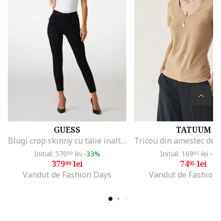
GUESS
TATUUM
Blugi crop skinny cu talie inalta, Negru
Initial: 570
lei
-33%
Initial: 169
lei
-5
99
95
379
lei
74
lei
99
95
Vandut de Fashion Days
Vandut de Fashion