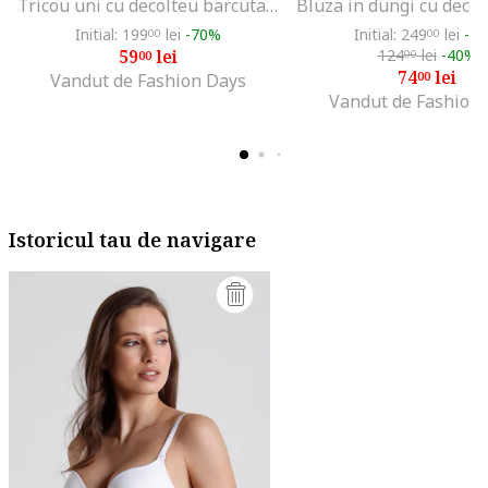
Tricou uni cu decolteu barcuta, Alb optic
Initial: 199
lei
-70%
Initial: 249
lei
-7
00
00
59
lei
124
lei
-40%
00
00
74
lei
00
Vandut de Fashion Days
Vandut de Fashion
Istoricul tau de navigare