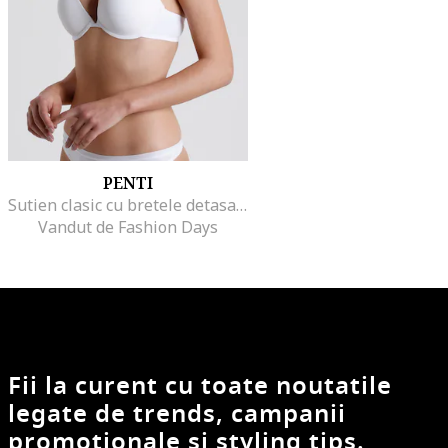
PENTI
Sutien clasic cu bretele detasabile Lol UP, Alb
Vandut de Fashion Days
Fii la curent cu toate noutatile
legate de trends, campanii
promotionale si styling tips.