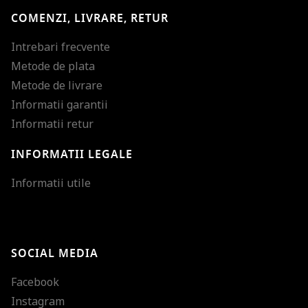
COMENZI, LIVRARE, RETUR
Intrebari frecvente
Metode de plata
Metode de livrare
Informatii garantii
Informatii retur
INFORMATII LEGALE
Mareste dimensiunea
Informatii utile
Micsoreaza dimensiu
Mareste spatierea tex
SOCIAL MEDIA
Micsoreaza spatierea
Facebook
Mareste inaltimea ra
Instagram