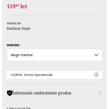
159
lei
95
Vandut de
Fashion Days
MARIME:
Alege marime:
+3,99 lei
Servicii operationale
Informatii conformitate produs
Pretul include TVA.