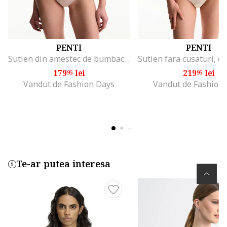
PENTI
PENTI
Sutien din amestec de bumbac, Roz deschis
179
lei
219
lei
95
95
Vandut de Fashion Days
Vandut de Fashion
Te-ar putea interesa