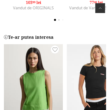
103
lei
77
lei
99
00
Vandut de ORIGINALS
Vandut de Various Br
Te-ar putea interesa