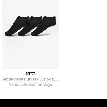
NIKE
Set de sosete unisex Everyday Essential - 3 perechi, Negru
Vandut de Fashion Days