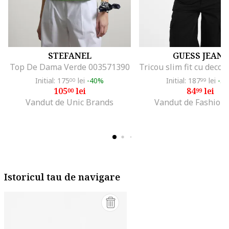
STEFANEL
GUESS JEANS
Top De Dama Verde 003571390
Initial: 175
lei
-40%
Initial: 187
lei
-5
00
99
105
lei
84
lei
00
99
Vandut de Unic Brands
Vandut de Fashion
Istoricul tau de navigare