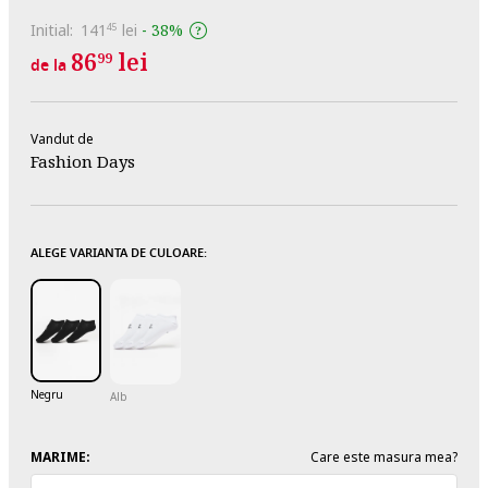
Initial:
141
lei
-
38%
45
86
lei
99
de la
Vandut de
Fashion Days
ALEGE VARIANTA DE CULOARE:
Negru
Alb
MARIME:
Care este masura mea?