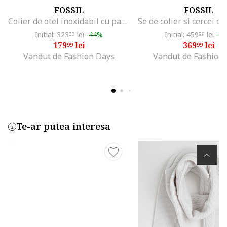
FOSSIL
FOSSIL
Colier de otel inoxidabil cu pandantiv Mother of Pearl, Auriu/Transparent
Initial: 323
lei
-44%
Initial: 459
lei
-1
33
99
179
lei
369
lei
99
99
Vandut de Fashion Days
Vandut de Fashion
Te-ar putea interesa