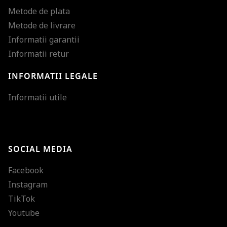
Metode de plata
Metode de livrare
Informatii garantii
Informatii retur
INFORMATII LEGALE
Mareste dimensiunea
Informatii utile
Micsoreaza dimensiu
Mareste spatierea tex
SOCIAL MEDIA
Micsoreaza spatierea
Facebook
Mareste inaltimea ra
Instagram
Micsoreaza inaltimea
TikTok
Inverseaza culorile
Youtube