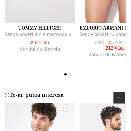
TOMMY HILFIGER
Set de boxeri din amestec de bumbac organic cu banda logo in talie - 3 perechi, Negru/Gri melange/Alb optic
254
lei
Initial: 253
lei
-1
20
95
212
lei
45
Vandut de Shop4u
Vandut de Fashion
Te-ar putea interesa