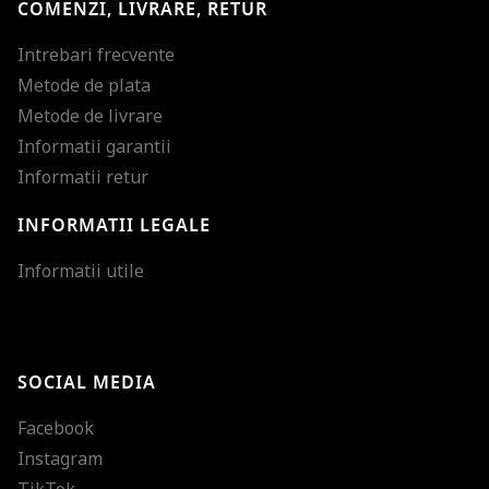
COMENZI, LIVRARE, RETUR
Intrebari frecvente
Metode de plata
Metode de livrare
Informatii garantii
Informatii retur
INFORMATII LEGALE
Mareste dimensiunea
Informatii utile
Micsoreaza dimensiu
Mareste spatierea tex
SOCIAL MEDIA
Micsoreaza spatierea
Facebook
Mareste inaltimea ra
Instagram
Micsoreaza inaltimea