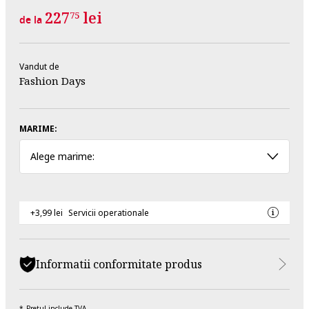
227
lei
75
de la
Vandut de
Fashion Days
MARIME:
Alege marime:
+3,99 lei
Servicii operationale
Informatii conformitate produs
Pretul include TVA.