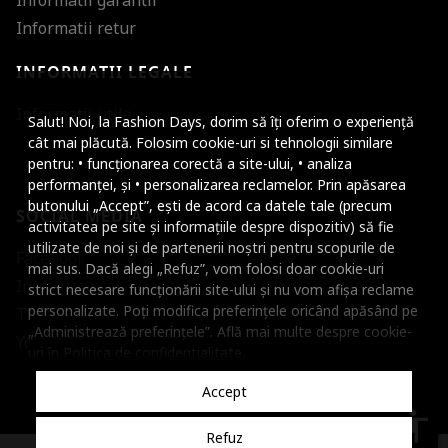
Informatii garantii
Informatii retur
INFORMATII LEGALE
Mareste dimensiunea
Informatii utile
Salut! Noi, la Fashion Days, dorim să îți oferim o experiență
Micsoreaza dimensiu
cât mai plăcută. Folosim cookie-uri si tehnologii similare
pentru: • funcționarea corectă a site-ului, • analiza
Mareste spatierea tex
performanței, și • personalizarea reclamelor. Prin apăsarea
butonului „Accept”, ești de acord ca datele tale (precum
SOCIAL MEDIA
Micsoreaza spatierea
activitatea pe site și informațiile despre dispozitiv) să fie
utilizate de noi și de partenerii noștri pentru scopurile de
Facebook
Mareste inaltimea ra
mai sus. Dacă alegi „Refuz”, vom folosi doar cookie-uri
Instagram
strict necesare funcționării site-ului și nu vom afișa reclame
Micsoreaza inaltimea
personalizate. Poți modifica preferințele oricând apăsând pe
TikTok
„Administrează preferințele”. Află mai multe despre cookie-
Inverseaza culorile
Youtube
uri în
Politica de confidentialitate
.
Nuante de gri
Accept
Cursor mare
accessibility
Refuz