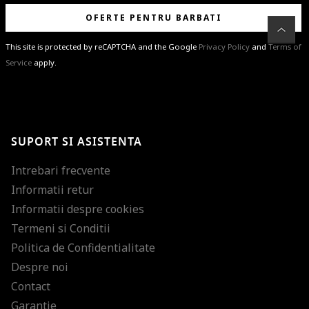
OFERTE PENTRU BARBATI
This site is protected by reCAPTCHA and the Google
Privacy Policy
and
Terms of
Service
apply.
BRAVO!
Te-ai abonat cu succes la newsletter folosind adresa de e-mail
%email%
.
Ti-am pregatit noutati despre brandurile noastre, selectii exclusive si
SUPORT SI ASISTENTA
ultimele tendinte in moda!
Intrebari frecvente
Informatii retur
Informatii despre cookies
Termeni si Conditii
Politica de Confidentialitate
Despre noi
Contact
Garantie