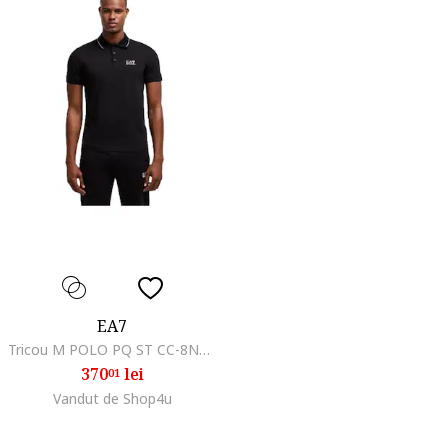
EA7
Tricou M POLO PQ ST CC-8NPF16-PJVUZ-1200
370
lei
01
Vandut de Shop4u