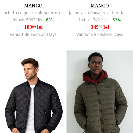
MANGO
MANGO
Jacheta cu guler inalt si fermoar, Albastru lavanda
Jacheta cu finisaj rezistent la apa si tehnologie Thermolite®, Albastru ultramarin
Initial:
599
99
lei
-
68%
Initial:
749
99
lei
-
53%
189
lei
349
lei
99
99
Vandut de Fashion Days
Vandut de Fashion Days