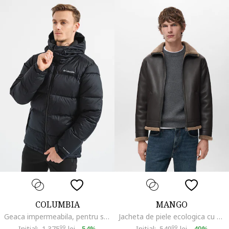
COLUMBIA
MANGO
Geaca impermeabila, pentru schi Slope Style, Negru
Jacheta de piele ecologica cu captuseala din teddy, Maro inchis
Initial:
1.375
99
lei
-
54%
Initial:
549
99
lei
-
49%