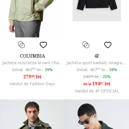
COLUMBIA
4F
Jacheta rezistenta la vant Challenger II, Verde pal/Kaki
Jacheta sport barbati, neagra, membrana NeoDry, rezistenta la intemperii, impermeabila
Initial:
465
99
lei
-
39%
Initial:
467
99
lei
-
58%
279
lei
243
lei
-
20%
99
35
194
lei
Vandut de Fashion Days
67
de la
Vandut de 4F OFFICIAL