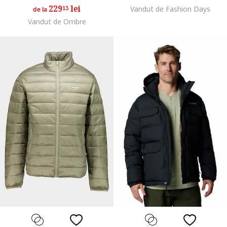
229
lei
13
Vandut de Fashion Days
de la
Vandut de Ombre