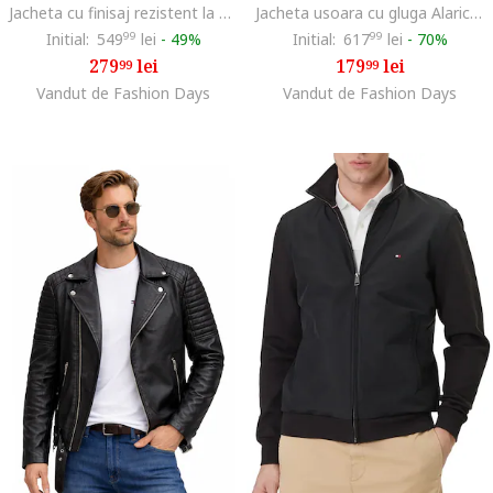
Jacheta cu finisaj rezistent la apa si guler baseball, Gri antracit
Jacheta usoara cu gluga Alaricana, Verde feriga
Initial:
549
99
lei
-
49%
Initial:
617
99
lei
-
70%
279
lei
179
lei
99
99
Vandut de Fashion Days
Vandut de Fashion Days