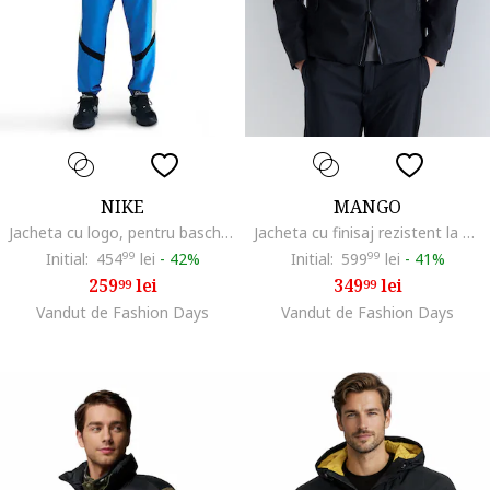
NIKE
MANGO
Jacheta cu logo, pentru baschet Icon, Albastru royal/Verde lime
Jacheta cu finisaj rezistent la apa, fermoar si guler mediu, Bleumarin
Initial:
454
99
lei
-
42%
Initial:
599
99
lei
-
41%
259
lei
349
lei
99
99
Vandut de Fashion Days
Vandut de Fashion Days