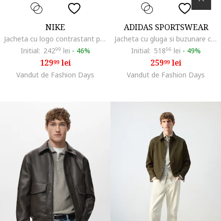
NIKE
ADIDAS SPORTSWEAR
Jacheta cu logo contrastant pentru fotbal, Bleumarin
Jacheta cu gluga si buzunare cu fermoar, Negru/Gri
Initial:
242
99
lei
-
46%
Initial:
518
56
lei
-
49%
129
lei
259
lei
99
99
Vandut de Fashion Days
Vandut de Fashion Days