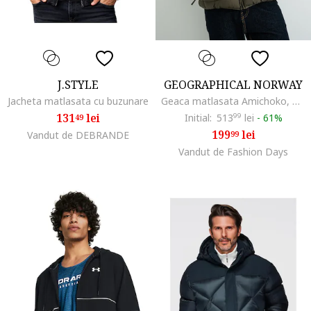
J.STYLE
GEOGRAPHICAL NORWAY
Jacheta matlasata cu buzunare
Geaca matlasata Amichoko, Kaki
131
lei
Initial:
513
99
lei
-
61%
49
199
lei
Vandut de DEBRANDE
99
Vandut de Fashion Days