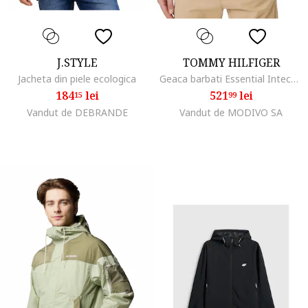
J.STYLE
TOMMY HILFIGER
Jacheta din piele ecologica
Geaca barbati Essential Intecho Mix MW0MW41758, Negru
184
lei
521
lei
15
99
Vandut de DEBRANDE
Vandut de MODIVO SA