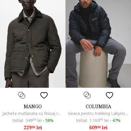
MANGO
COLUMBIA
Jacheta matlasata cu finisaj rezistent la apa si guler din reiat, Verde padure
Geaca pentru trekking Labyrinth Loop II, Negru stins
Initial:
549
99
lei
-
58%
Initial:
1.163
99
lei
-
47%
229
lei
609
lei
99
99