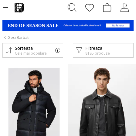
Geci Barbati
Sorteaza
Filtreaza
Cele mai populare
8185 produse