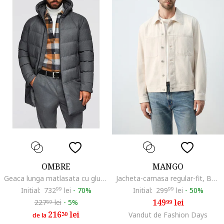
OMBRE
MANGO
Geaca lunga matlasata cu gluga OM-JALJ-0264, Gri
Jacheta-camasa regular-fit, Bej deschis
Initial:
732
99
lei
-
70%
Initial:
299
99
lei
-
50%
149
lei
227
lei
-
5%
99
69
216
lei
30
Vandut de Fashion Days
de la