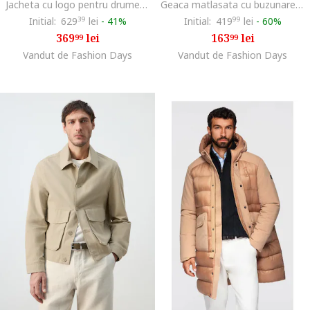
Jacheta cu logo pentru drumetii Glacier, Gri inchis
Geaca matlasata cu buzunare cu fermoar, Negru
Initial:
629
39
lei
-
41%
Initial:
419
99
lei
-
60%
369
lei
163
lei
99
99
Vandut de Fashion Days
Vandut de Fashion Days