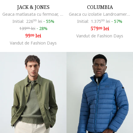
JACK & JONES
COLUMBIA
Geaca matlasata cu fermoar, Verde fistic
Geaca cu izolatie Landroamer Puffer, Negru
Initial:
226
99
lei
-
55%
Initial:
1.375
99
lei
-
57%
579
lei
139
lei
-
28%
99
99
99
lei
99
Vandut de Fashion Days
Vandut de Fashion Days