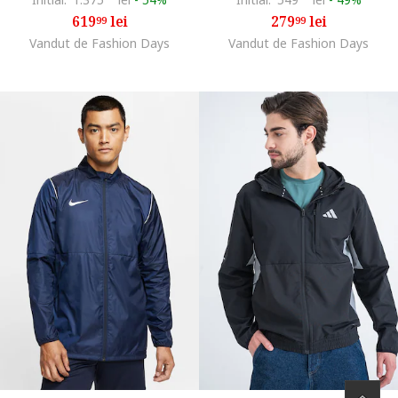
619
lei
279
lei
99
99
Vandut de Fashion Days
Vandut de Fashion Days