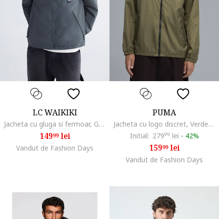
LC WAIKIKI
PUMA
Jacheta cu gluga si fermoar, Gri antracit
Jacheta cu logo discret, Verde masliniu
149
lei
Initial:
279
99
lei
-
42%
99
159
lei
Vandut de Fashion Days
99
Vandut de Fashion Days