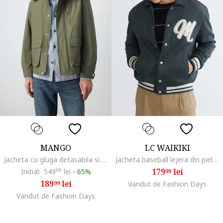
MANGO
LC WAIKIKI
Jacheta cu gluga detasabila si buzunare multiple, Verde feriga
Jacheta baseball lejera din piele intoarsa sintetica, Alb/Gri carbune
179
lei
Initial:
549
99
lei
-
65%
99
189
lei
99
Vandut de Fashion Days
Vandut de Fashion Days