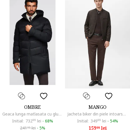
OMBRE
MANGO
Geaca lunga matlasata cu gluga OM-JALJ-0264, Negru
Jacheta biker din piele intoarsa sintetica, Maro inchis
Initial:
732
99
lei
-
68%
Initial:
349
99
lei
-
54%
159
lei
241
lei
-
5%
99
19