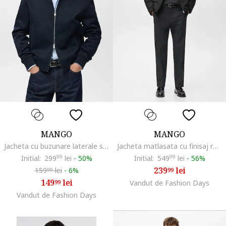
MANGO
MANGO
Jacheta cu buzunare laterale si fermoar, Bleumarin
Jacheta matlasata cu finisaj rezistent la apa si gluga detasabila, Negru stins
Initial:
299
99
lei
-
50%
Initial:
549
99
lei
-
56%
239
lei
159
lei
-
6%
99
99
149
lei
99
Vandut de Fashion Days
Vandut de Fashion Days