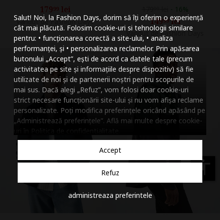
Mareste dimensiunea
179
lei
179
lei
-
16%
99
99
Salut! Noi, la Fashion Days, dorim să îți oferim o experiență
149
lei
Vandut de Fashion Days
99
Micsoreaza dimensiu
cât mai plăcută. Folosim cookie-uri si tehnologii similare
Vandut de Fashion Days
pentru: • funcționarea corectă a site-ului, • analiza
Mareste spatierea tex
performanței, și • personalizarea reclamelor. Prin apăsarea
butonului „Accept”, ești de acord ca datele tale (precum
Micsoreaza spatierea
activitatea pe site și informațiile despre dispozitiv) să fie
utilizate de noi și de partenerii noștri pentru scopurile de
Mareste inaltimea ra
mai sus. Dacă alegi „Refuz”, vom folosi doar cookie-uri
strict necesare funcționării site-ului și nu vom afișa reclame
Micsoreaza inaltimea
personalizate. Poți modifica preferințele oricând apăsând pe
„Administrează preferințele”. Află mai multe despre cookie-
Inverseaza culorile
uri în
Politica de confidentialitate
.
Nuante de gri
Accept
Cursor mare
accessibility
Refuz
Subliniaza link-urile
administreaza preferintele
Dezactiveaza animatii