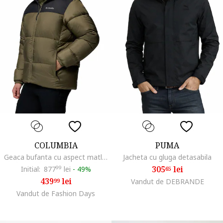
COLUMBIA
PUMA
Geaca bufanta cu aspect matlasat Puffect III, Negru/Verde masliniu
Jacheta cu gluga detasabila
305
lei
Initial:
877
99
lei
-
49%
65
439
lei
99
Vandut de DEBRANDE
Vandut de Fashion Days