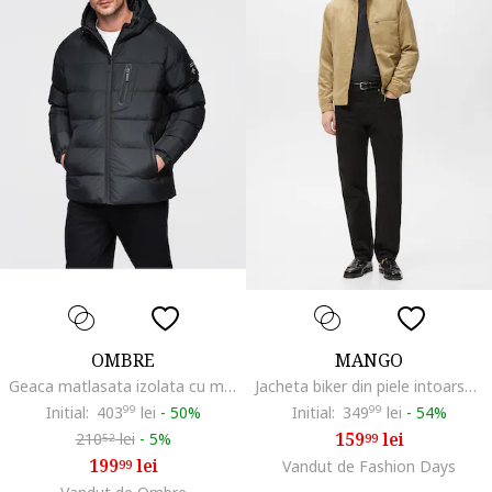
OMBRE
MANGO
Geaca matlasata izolata cu maneci raglan OM-JAHP-0302, Negru
Jacheta biker din piele intoarsa sintetica, Bej
Initial:
403
99
lei
-
50%
Initial:
349
99
lei
-
54%
159
lei
210
lei
-
5%
99
52
199
lei
99
Vandut de Fashion Days