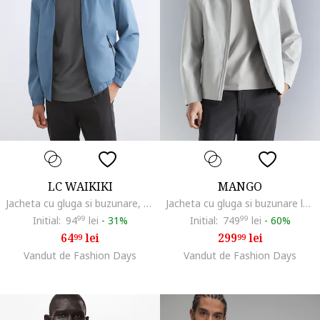
LC WAIKIKI
MANGO
Jacheta cu gluga si buzunare, Albastru pastel/Negru
Jacheta cu gluga si buzunare laterale, Alb fildes
Initial:
94
99
lei
-
31%
Initial:
749
99
lei
-
60%
64
lei
299
lei
99
99
Vandut de Fashion Days
Vandut de Fashion Days