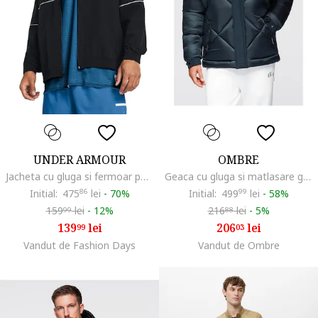
UNDER ARMOUR
OMBRE
Jacheta cu gluga si fermoar pentru baschet, Negru
Geaca cu gluga si matlasare geometrica OM-JAHP-0237, Albastru inchis
Initial:
475
86
lei
-
70%
Initial:
499
99
lei
-
58%
159
lei
-
12%
216
lei
-
5%
99
88
139
lei
206
lei
99
03
Vandut de Fashion Days
Vandut de Ombre