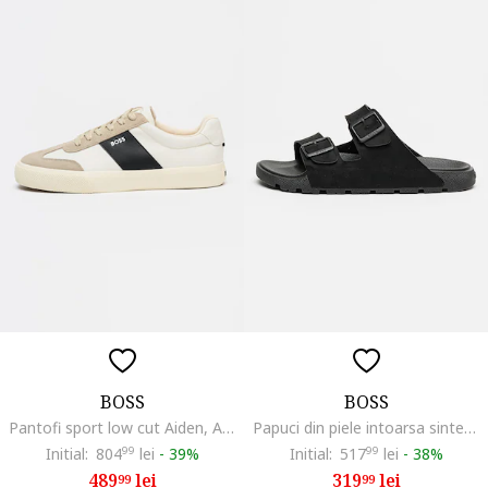
BOSS
BOSS
Pantofi sport low cut Aiden, Alb fildes/Negru
Papuci din piele intoarsa sintetica cu catarama Surfley, Negru
Initial:
804
99
lei
-
39%
Initial:
517
99
lei
-
38%
489
lei
319
lei
99
99