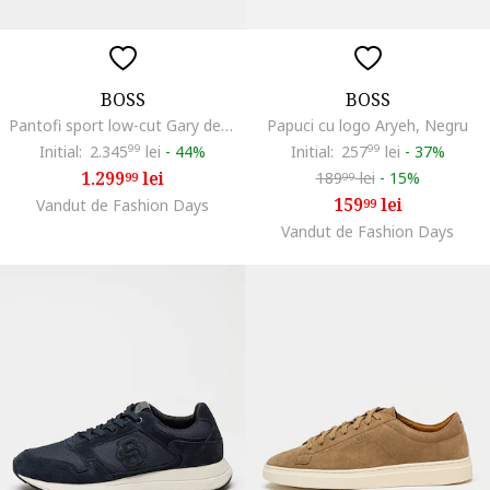
BOSS
BOSS
Pantofi sport low-cut Gary de piele intoarsa, Maro deschis
Papuci cu logo Aryeh, Negru
Initial:
2.345
99
lei
-
44%
Initial:
257
99
lei
-
37%
1.299
lei
189
lei
-
15%
99
99
159
lei
Vandut de Fashion Days
99
Vandut de Fashion Days