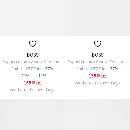
BOSS
BOSS
Papuci cu logo Aryeh, Verde inchis
Papuci cu logo Aryeh, Rosu inchis/Alb optic
Initial:
257
99
lei
-
37%
Initial:
257
99
lei
-
37%
159
lei
179
lei
-
11%
99
99
159
lei
99
Vandut de Fashion Days
Vandut de Fashion Days