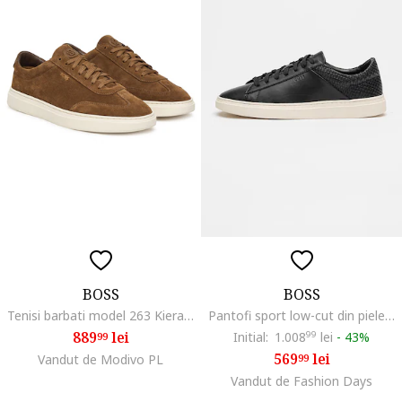
BOSS
BOSS
Tenisi barbati model 263 Kieran, piele naturala, culoare maro
Pantofi sport low-cut din piele cu detalii texturate, Negru
889
lei
Initial:
1.008
99
lei
-
43%
99
569
lei
Vandut de Modivo PL
99
Vandut de Fashion Days