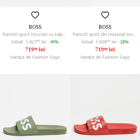
BOSS
BOSS
Pantofi sport tricotati cu talpa wedge si insertii din piele, Verde deschis
Pantofi sport din material textil Jaylen, Negru
Initial:
1.427
99
lei
-
49%
Initial:
1.008
99
lei
-
28%
719
lei
719
lei
99
99
Vandut de Fashion Days
Vandut de Fashion Days