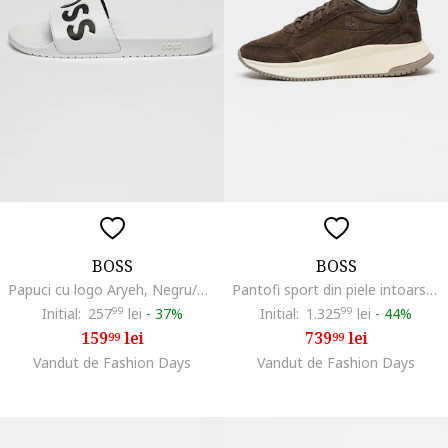
BOSS
BOSS
Papuci cu logo Aryeh, Negru/Alb optic
Pantofi sport din piele intoarsa cu detaliu logo Ttnm Evo Runn, Maro inchis
Initial:
257
99
lei
-
37%
Initial:
1.325
99
lei
-
44%
159
lei
739
lei
99
99
Vandut de Fashion Days
Vandut de Fashion Days