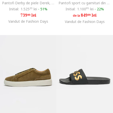
Pantofi Derby de piele Derek, Negru
Pantofi sport cu garnituri din piele ecologica, Negru
Initial:
1.525
20
lei
-
51%
Initial:
1.100
95
lei
-
22%
739
lei
849
lei
99
99
de la
Vandut de Fashion Days
Vandut de Fashion Days