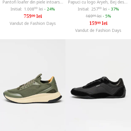
Pantofi loafer din piele intoarsa cu varf rotund Sienne, Albastru ultramarin
Papuci cu logo Aryeh, Bej deschis
Initial:
1.008
99
lei
-
24%
Initial:
257
99
lei
-
37%
759
lei
169
lei
-
5%
99
99
159
lei
Vandut de Fashion Days
99
Vandut de Fashion Days