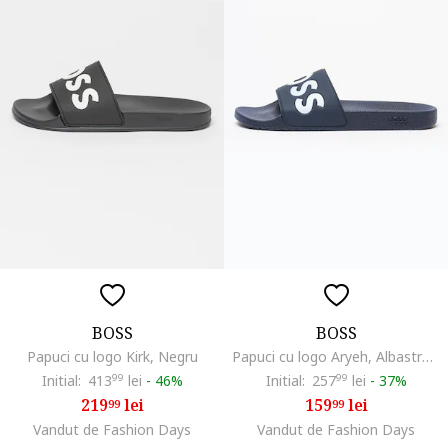
BOSS
BOSS
Papuci cu logo Kirk, Negru
Papuci cu logo Aryeh, Albastru inchis/Alb optic
Initial:
413
99
lei
-
46%
Initial:
257
99
lei
-
37%
219
lei
159
lei
99
99
Vandut de Fashion Days
Vandut de Fashion Days