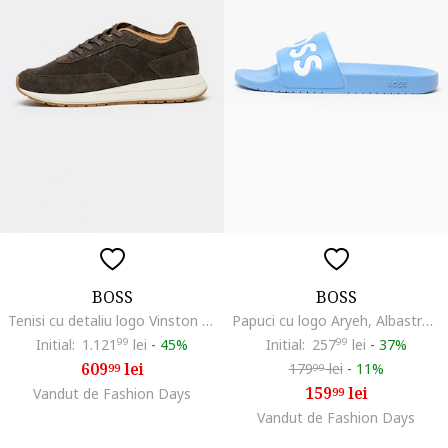
BOSS
BOSS
Tenisi cu detaliu logo Vinston Runn, Maro inchis
Papuci cu logo Aryeh, Albastru pastel/Alb optic
Initial:
1.121
99
lei
-
45%
Initial:
257
99
lei
-
37%
609
lei
179
lei
-
11%
99
99
159
lei
Vandut de Fashion Days
99
Vandut de Fashion Days