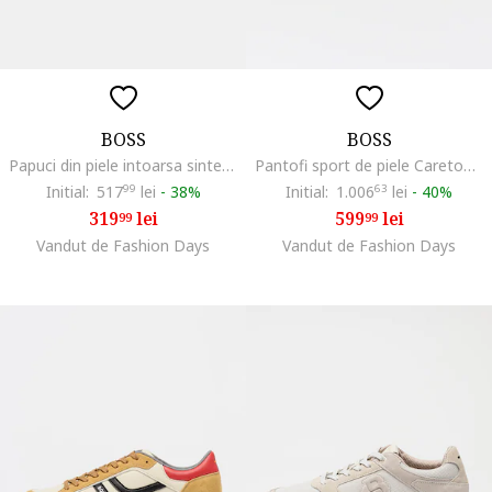
BOSS
BOSS
Papuci din piele intoarsa sintetica cu catarama Surfley, Bleumarin
Pantofi sport de piele Careton, Negru
Initial:
517
99
lei
-
38%
Initial:
1.006
63
lei
-
40%
319
lei
599
lei
99
99
Vandut de Fashion Days
Vandut de Fashion Days