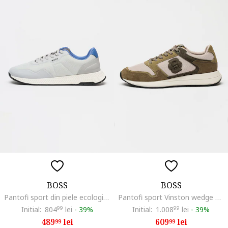
BOSS
BOSS
Pantofi sport din piele ecologica cu garnituri din material textil Titanium Runn, Gri deschis/Albastru deschis
Pantofi sport Vinston wedge din piele intoarsa si material textil, Verde masliniu/Maro nisip
Initial:
804
99
lei
-
39%
Initial:
1.008
99
lei
-
39%
489
lei
609
lei
99
99