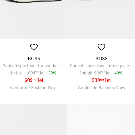
BOSS
BOSS
Pantofi sport Vinston wedge din piele intoarsa si material textil, Bleumarin
Pantofi sport low cut din piele intoarsa cu logo discret Kieran, Maro camel
Initial:
1.008
99
lei
-
39%
Initial:
906
99
lei
-
40%
609
lei
539
lei
99
99
Vandut de Fashion Days
Vandut de Fashion Days