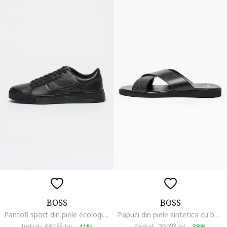
BOSS
BOSS
Pantofi sport din piele ecologica cu logo discret Rhys, Negru
Papuci din piele sintetica cu barete incrucisate Darrel, Negru
Initial:
651
99
lei
-
41%
Initial:
702
99
lei
-
38%