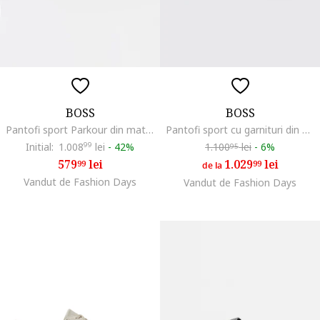
BOSS
BOSS
Pantofi sport Parkour din material sintetic cu insertii din material textil, Albastru ultramarin
Pantofi sport cu garnituri din piele ecologica, Alb/Gri cenusiu/Alb optic
Initial:
1.008
99
lei
-
42%
1.100
lei
-
6%
95
579
lei
1.029
lei
99
99
de la
Vandut de Fashion Days
Vandut de Fashion Days