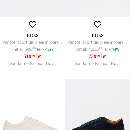
BOSS
BOSS
Pantofi sport din piele intoarsa cu garnituri din material textil Kieran, Maro taupe deschis/Alb optic
Pantofi sport din piele intoarsa cu detaliu logo Ttnm Evo Runn, Albastru ultramarin
Initial:
906
99
lei
-
42%
Initial:
1.325
99
lei
-
44%
519
lei
739
lei
99
99
Vandut de Fashion Days
Vandut de Fashion Days