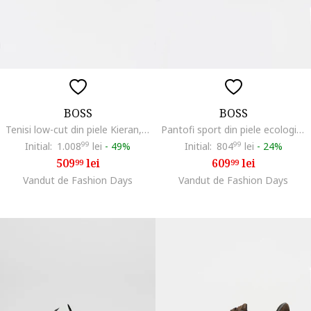
BOSS
BOSS
Tenisi low-cut din piele Kieran, Negru
Pantofi sport din piele ecologica cu garnituri din material textil Titanium Runn, Negru/Albastru inchis
Initial:
1.008
99
lei
-
49%
Initial:
804
99
lei
-
24%
509
lei
609
lei
99
99
Vandut de Fashion Days
Vandut de Fashion Days