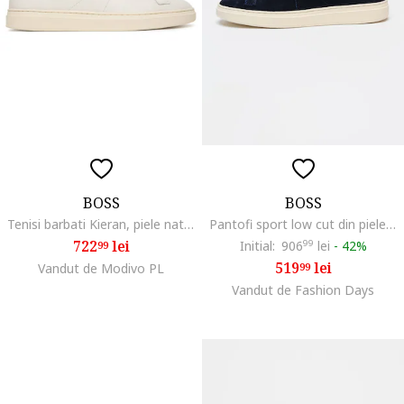
BOSS
BOSS
Tenisi barbati Kieran, piele naturala, alb
Pantofi sport low cut din piele intoarsa cu logo discret Kieran, Bleumarin
722
lei
Initial:
906
99
lei
-
42%
99
519
lei
Vandut de Modivo PL
99
Vandut de Fashion Days