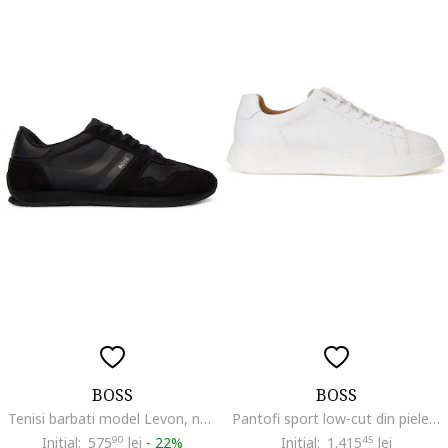
BOSS
BOSS
Tenisi barbati model Levon, negru, textil, Negru
Pantofi sport low-cut din piele, Alb
Initial:
575
90
lei
-
22%
Initial:
1.415
45
lei