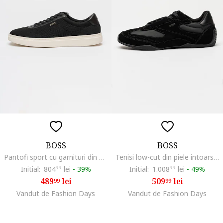
BOSS
BOSS
Pantofi sport cu garnituri din piele Kieran, Negru
Tenisi low-cut din piele intoarsa si material textil Jaylen, Negru
Initial:
804
99
lei
-
39%
Initial:
1.008
99
lei
-
49%
489
lei
509
lei
99
99
Vandut de Fashion Days
Vandut de Fashion Days