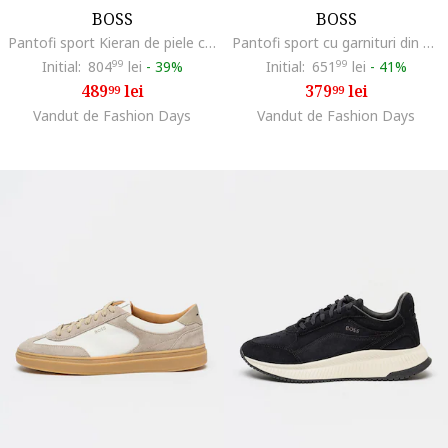
BOSS
BOSS
Pantofi sport Kieran de piele cu logo stantat, Negru/Negru stins
Pantofi sport cu garnituri din piele intoarsa ecologica Levon, Alb/Albastru prafuit/Bleumarin
Initial:
804
99
lei
-
39%
Initial:
651
99
lei
-
41%
489
lei
379
lei
99
99
Vandut de Fashion Days
Vandut de Fashion Days