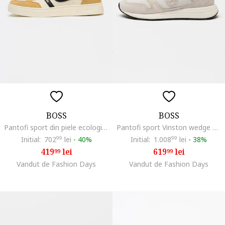
BOSS
BOSS
Pantofi sport din piele ecologica cu garnituri din material textil Rhys, Negru/Crem
Pantofi sport Vinston wedge din piele intoarsa si material textil, Alb/Gri
Initial:
702
99
lei
-
40%
Initial:
1.008
99
lei
-
38%
419
lei
619
lei
99
99
Vandut de Fashion Days
Vandut de Fashion Days