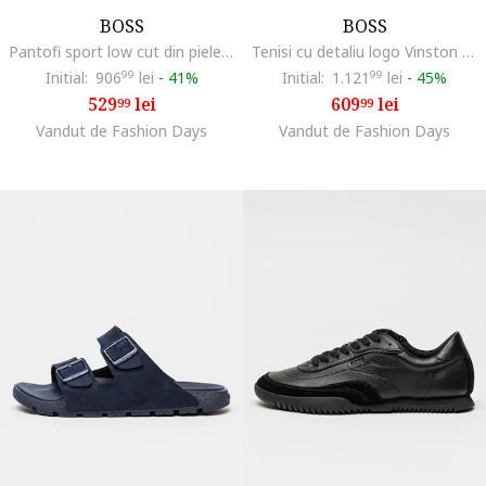
BOSS
BOSS
Pantofi sport low cut din piele intoarsa cu logo discret Kieran, Gri inchis
Tenisi cu detaliu logo Vinston Runn, Albastru ultramarin
Initial:
906
99
lei
-
41%
Initial:
1.121
99
lei
-
45%
529
lei
609
lei
99
99
Vandut de Fashion Days
Vandut de Fashion Days