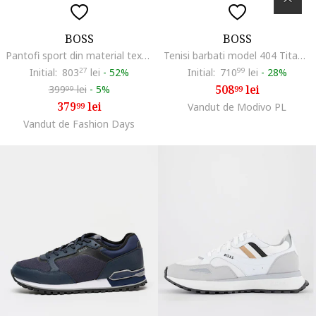
BOSS
BOSS
Pantofi sport din material textill Nitan, Negru
Tenisi barbati model 404 Titanium, textil, negru
Initial:
803
27
lei
-
52%
Initial:
710
99
lei
-
28%
508
lei
399
lei
-
5%
99
99
379
lei
99
Vandut de Modivo PL
Vandut de Fashion Days