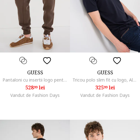
GUESS
GUESS
Pantaloni cu insertii logo pentru fitness, Bej sampanie/Maro pamantiu
Tricou polo slim fit cu logo, Albastru ultramarin
528
lei
325
lei
99
99
Vandut de Fashion Days
Vandut de Fashion Days