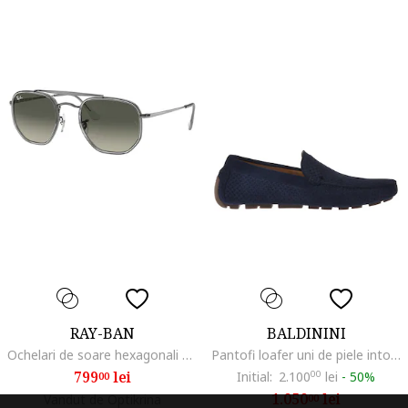
RAY-BAN
BALDININI
Ochelari de soare hexagonali unisex The Marshall II, Argintiu inchis
Pantofi loafer uni de piele intoarsa, Albastru
799
lei
Initial:
2.100
00
lei
-
50%
00
1.050
lei
Vandut de Optikrina
00