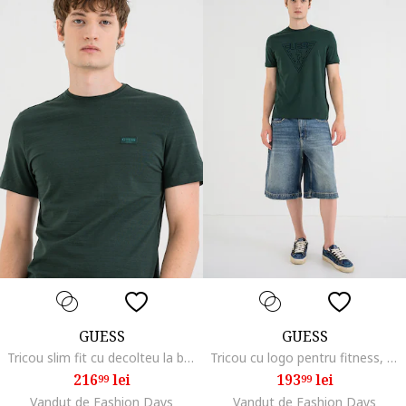
GUESS
GUESS
Tricou slim fit cu decolteu la baza gatului, Verde padure
Tricou cu logo pentru fitness, Verde inchis
216
lei
193
lei
99
99
Vandut de Fashion Days
Vandut de Fashion Days