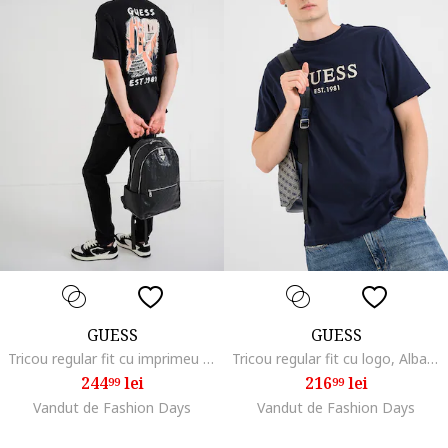
GUESS
GUESS
Tricou regular fit cu imprimeu grafic, Negru/Roz somon
Tricou regular fit cu logo, Albastru inchis/Argintiu
244
lei
216
lei
99
99
Vandut de Fashion Days
Vandut de Fashion Days