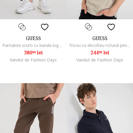
GUESS
GUESS
Pantaloni scurti cu banda logo laterala pentru fitness, Alb fildes/Maro camel
Tricou cu decolteu rotund pentru fitness, Negru/Bej inchis
380
lei
244
lei
99
99
Vandut de Fashion Days
Vandut de Fashion Days