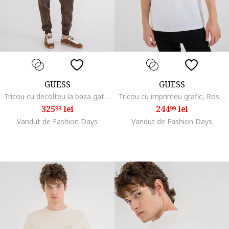
GUESS
GUESS
Tricou cu decolteu la baza gatului si logo, Maro deschis
Tricou cu imprimeu grafic, Rosu/Alb
325
lei
244
lei
99
99
Vandut de Fashion Days
Vandut de Fashion Days