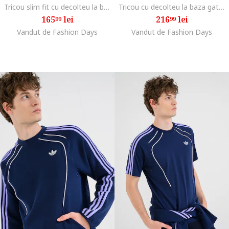
Tricou slim fit cu decolteu la baza gatului, Albastru ultramarin
Tricou cu decolteu la baza gatului si imprimeu logo, Negru/Portocaliu
165
lei
216
lei
99
99
Vandut de Fashion Days
Vandut de Fashion Days