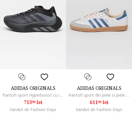
ADIDAS ORIGINALS
ADIDAS ORIGINALS
Pantofi sport Hyperboost cu imprimeu logo, Negru/Gri inchis
Pantofi sport din piele si piele intoarsa Samba cu logo, Alb/Albastru inchis
713
lei
611
lei
99
99
Vandut de Fashion Days
Vandut de Fashion Days