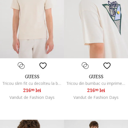
GUESS
GUESS
Tricou slim fit cu decolteu la baza gatului, Alb fildes
Tricou din bumbac cu imprimeu grafic pe partea din spate, Verde padure/Alb murdar
216
lei
216
lei
99
99
Vandut de Fashion Days
Vandut de Fashion Days