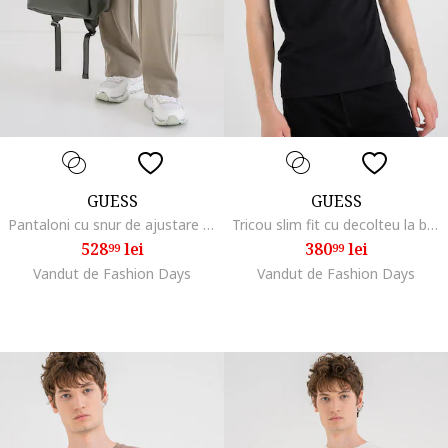
GUESS
GUESS
Pantaloni cu snur de ajustare si dungi contrastante pentru antrenament, Alb murdar/Verde fistic
Tricou slim fit cu decolteu la baza gatului, Negru
528
lei
380
lei
99
99
Vandut de Fashion Days
Vandut de Fashion Days