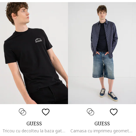
GUESS
GUESS
Tricou cu decolteu la baza gatului si logo, Negru
Camasa cu imprimeu geometric, Albastru stins