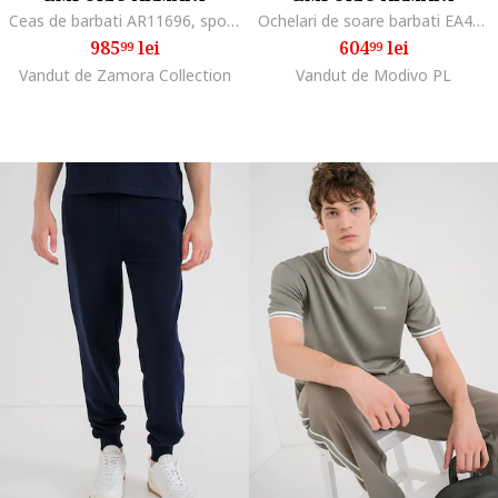
Ceas de barbati AR11696, sport, culoare bleumarin
Ochelari de soare barbati EA4029 50638G 64mm
985
lei
604
lei
99
99
Vandut de Zamora Collection
Vandut de Modivo PL