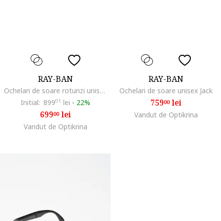
RAY-BAN
RAY-BAN
Ochelari de soare rotunzi unisex cu rama metalica, Auriu/Transparent
Ochelari de soare unisex Jack
759
lei
Initial:
899
01
lei
-
22%
00
699
lei
00
Vandut de Optikrina
Vandut de Optikrina