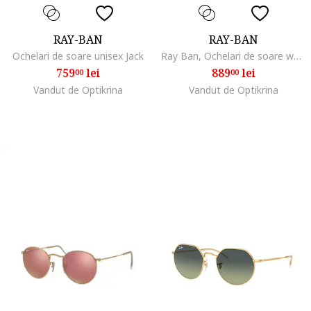
RAY-BAN
RAY-BAN
Ochelari de soare unisex Jack
Ray Ban, Ochelari de soare wayfarer cu lentile polarizate si model unisex, Grej/Argintiu
759
lei
889
lei
00
00
Vandut de Optikrina
Vandut de Optikrina