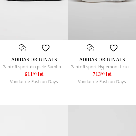
ADIDAS ORIGINALS
ADIDAS ORIGINALS
Pantofi sport din piele Samba Og cu garnituri din material textil, Negru
Pantofi sport Hyperboost cu imprimeu logo, Alb/Verde
611
lei
713
lei
99
99
Vandut de Fashion Days
Vandut de Fashion Days