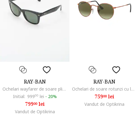
RAY-BAN
RAY-BAN
Ochelari wayfarer de soare pliabili, Negru
Ochelari de soare rotunzi cu lentile in degrade
759
lei
Initial:
999
00
lei
-
20%
00
799
lei
00
Vandut de Optikrina
Vandut de Optikrina