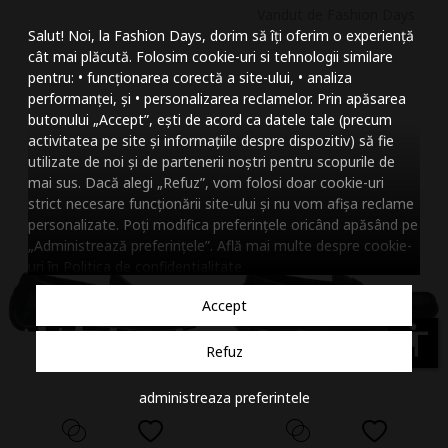
Vandut de Fashion Days
Mareste dimensiunea
Salut! Noi, la Fashion Days, dorim să îți oferim o experiență
Micsoreaza dimensiu
cât mai plăcută. Folosim cookie-uri si tehnologii similare
pentru: • funcționarea corectă a site-ului, • analiza
Mareste spatierea tex
performanței, și • personalizarea reclamelor. Prin apăsarea
butonului „Accept”, ești de acord ca datele tale (precum
Micsoreaza spatierea
activitatea pe site și informațiile despre dispozitiv) să fie
utilizate de noi și de partenerii noștri pentru scopurile de
Mareste inaltimea ra
mai sus. Dacă alegi „Refuz”, vom folosi doar cookie-uri
strict necesare funcționării site-ului și nu vom afișa reclame
Micsoreaza inaltimea
personalizate. Poți modifica preferințele oricând apăsând pe
„Administrează preferințele”. Află mai multe despre cookie-
Inverseaza culorile
uri în
Politica de confidentialitate
.
Nuante de gri
Accept
Cursor mare
accessibility
Refuz
Subliniaza link-urile
administreaza preferintele
Dezactiveaza animatii