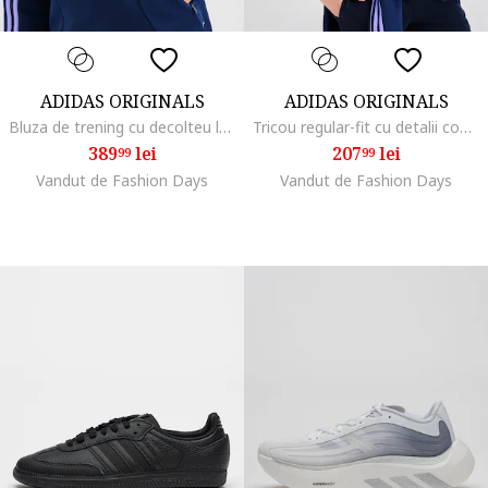
ADIDAS ORIGINALS
ADIDAS ORIGINALS
Bluza de trening cu decolteu la baza gatului si buzunare cu fermoar Spacer, Albastru oceanic/Lila
Tricou regular-fit cu detalii contrastante Spacer, Albastru oceanic/Lila
389
lei
207
lei
99
99
Vandut de Fashion Days
Vandut de Fashion Days