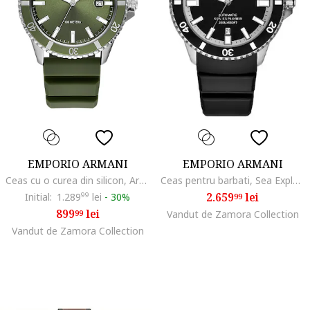
EMPORIO ARMANI
EMPORIO ARMANI
Ceas cu o curea din silicon, Argintiu/Kaki
Ceas pentru barbati, Sea Explorer, Automatic, Rezistent la Apa 20 ATM, Curea Silicon
2.659
lei
Initial:
1.289
99
lei
-
30%
99
899
lei
99
Vandut de Zamora Collection
Vandut de Zamora Collection