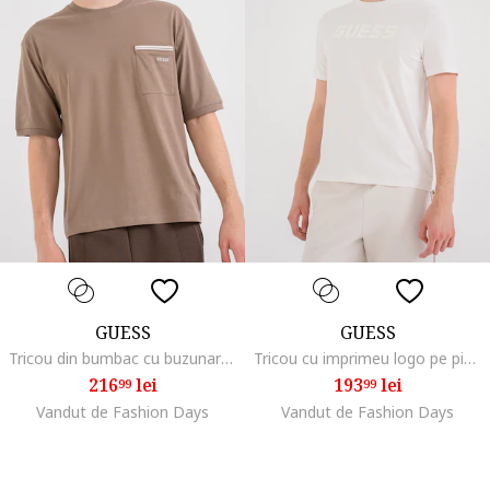
GUESS
GUESS
Tricou din bumbac cu buzunar pe piept, Maro taupe deschis
Tricou cu imprimeu logo pe piept, Alb optic
216
lei
193
lei
99
99
Vandut de Fashion Days
Vandut de Fashion Days