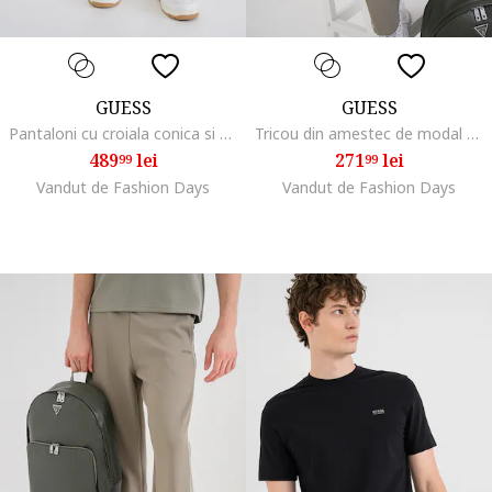
GUESS
GUESS
Pantaloni cu croiala conica si snur de ajustare pentru antrenament, Bleumarin
Tricou din amestec de modal cu logo pentru fitness, Alb murdar/Verde fistic
489
lei
271
lei
99
99
Vandut de Fashion Days
Vandut de Fashion Days