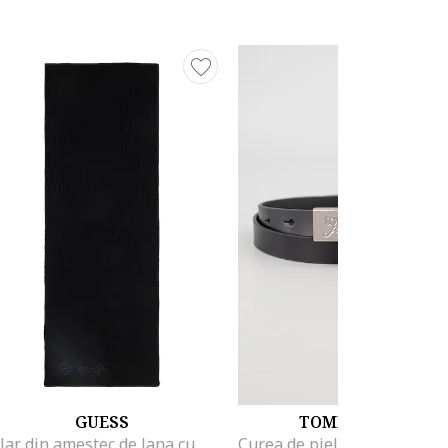
GUESS
TOMMY JEANS
Fular din amestec de lana cu model monograma, Negru