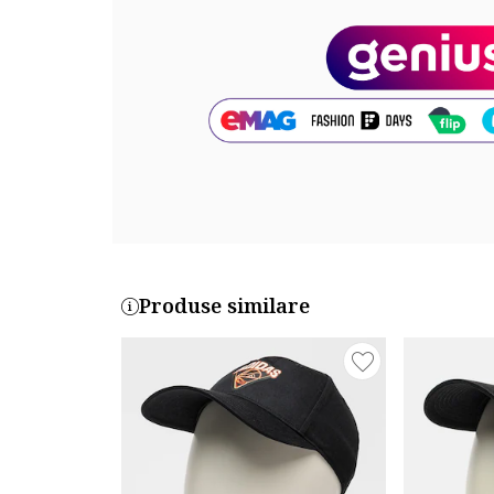
Cod produs:
944170-1A170-00121
Part number key:
DX9ZSHMBM
Produse similare