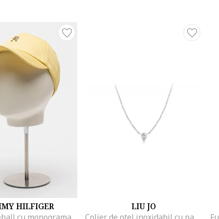
MY HILFIGER
LIU JO
Sapca baseball cu monograma metalica, Galben pai
Colier de otel inoxidabil cu pandantiv cu zirconia, Argintiu