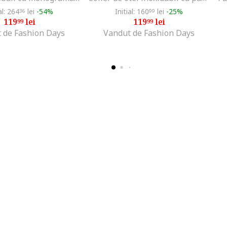
al: 264
lei
-54%
Initial: 160
lei
-25%
36
99
119
lei
119
lei
99
99
 de Fashion Days
Vandut de Fashion Days