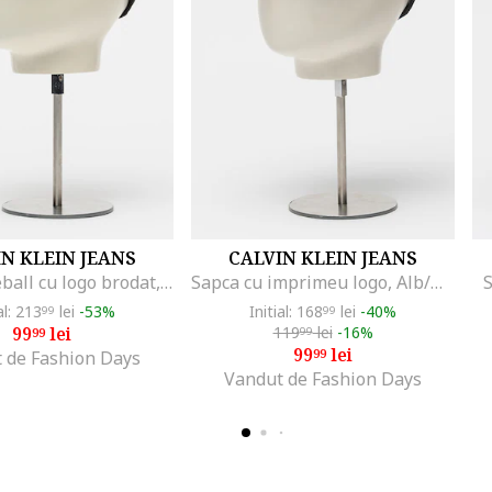
N KLEIN JEANS
CALVIN KLEIN JEANS
Sapca baseball cu logo brodat, Negru/Violet
Sapca cu imprimeu logo, Alb/Negru
S
al: 213
lei
-53%
Initial: 168
lei
-40%
99
99
99
lei
119
lei
-16%
99
99
99
lei
99
 de Fashion Days
Vandut de Fashion Days