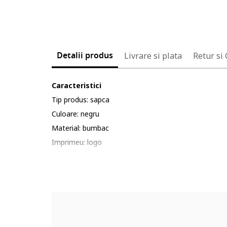
Detalii produs
Livrare si plata
Retur si
Caracteristici
Tip produs: sapca
Culoare: negru
Material: bumbac
Imprimeu: logo
Sezon: primavara-vara
Detalii: broderie logo
Compozitie
Exterior: 100% bumbac