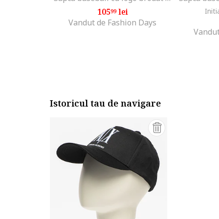
105
lei
Initi
99
Vandut de Fashion Days
Vandut
Istoricul tau de navigare