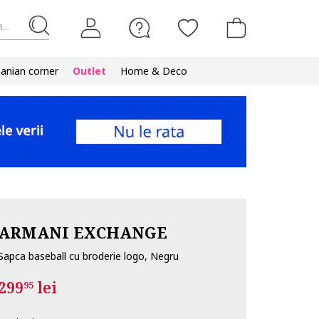
...
nian corner
Outlet
Home & Deco
ARMANI EXCHANGE
Sapca baseball cu broderie logo, Negru
299
lei
95