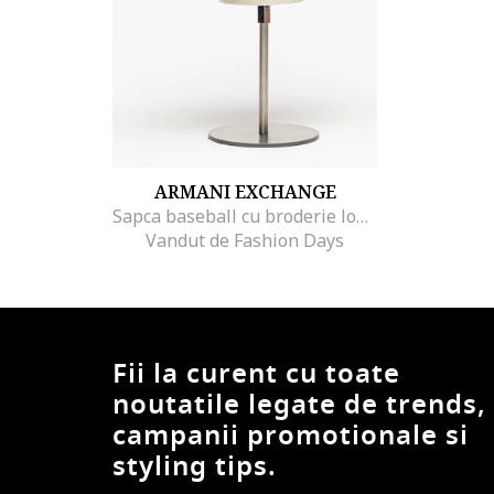
ARMANI EXCHANGE
Sapca baseball cu broderie logo, Negru
Vandut de Fashion Days
Fii la curent cu toate
noutatile legate de trends,
campanii promotionale si
styling tips.