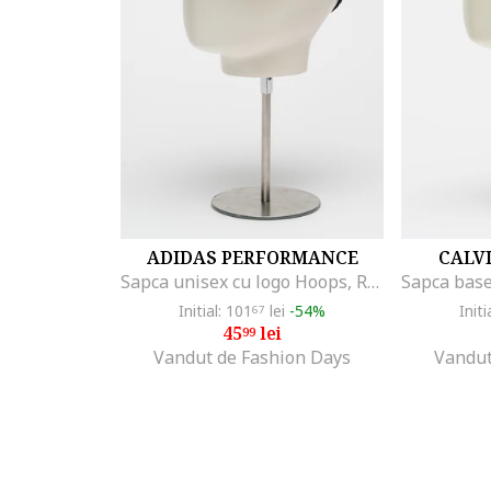
ADIDAS PERFORMANCE
CALVI
Sapca unisex cu logo Hoops, Rosu/Negru/Alb murdar
Initial: 101
lei
-54%
Initi
67
45
lei
99
Vandut de Fashion Days
Vandut