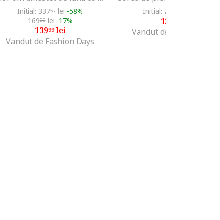
Initial: 337
lei
-58%
Initial: 213
lei
-34%
57
99
169
lei
-17%
139
lei
99
99
139
lei
99
Vandut de Fashion Days
Vandut de Fashion Days