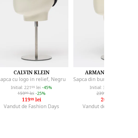
CALVIN KLEIN
ARMANI EXCHANGE
apca cu logo in relief, Negru
Initial: 221
lei
-45%
Initial: 364
lei
-42%
99
99
159
lei
-25%
239
lei
-12%
99
99
119
lei
209
lei
99
99
Vandut de Fashion Days
Vandut de Fashion Days