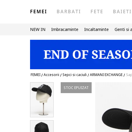
FEMEI
BARBATI
FETE
BAIETI
NEW IN
Imbracaminte
Incaltaminte
Genti si 
FEMEI
/
Accesorii
/
Sepci si caciuli
/
ARMANI EXCHANGE
/
Sap
STOC EPUIZAT