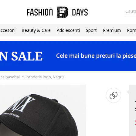
Cauta
accesorii
Beauty & Care
Adolescenti
Sport
Premium
Roma
ca baseball cu broderie logo, Negru