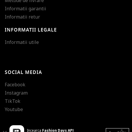
Metode de livrare
Informatii garantii
Informatii retur
INFORMATII LEGALE
Mareste dimensiunea
Informatii utile
Micsoreaza dimensiu
Mareste spatierea tex
SOCIAL MEDIA
Micsoreaza spatierea
Facebook
Mareste inaltimea ra
Instagram
Micsoreaza inaltimea
TikTok
Inverseaza culorile
Youtube
Nuante de gri
Incearca
Fashion Days APP
Cursor mare