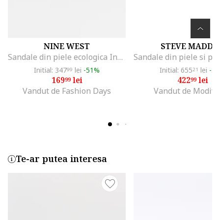
NINE WEST
STEVE MADDE
Sandale din piele ecologica Indora, Negru
Initial: 347
lei
-51%
Initial: 655
lei
-3
99
21
169
lei
422
lei
99
99
Vandut de Fashion Days
Vandut de Modivo
Te-ar putea interesa