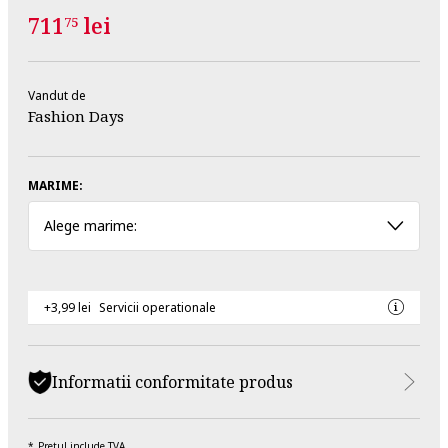
711
lei
75
Vandut de
Fashion Days
MARIME:
Alege marime:
+3,99 lei
Servicii operationale
Informatii conformitate produs
Pretul include TVA.