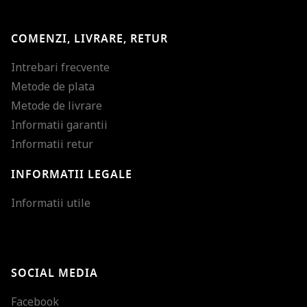
COMENZI, LIVRARE, RETUR
Intrebari frecvente
Metode de plata
Metode de livrare
Informatii garantii
Informatii retur
INFORMATII LEGALE
Mareste dimensiunea
Informatii utile
Micsoreaza dimensiu
Mareste spatierea tex
SOCIAL MEDIA
Micsoreaza spatierea
Facebook
Mareste inaltimea ra