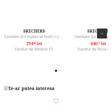
SKECHERS
SKECHERS
Sandale din material textil cu velcro Go Walk Flex
Sandale Go Walk Arc
294
lei
446
lei
99
27
Vandut de Modivo PL
Vandut de Roca S
Te-ar putea interesa