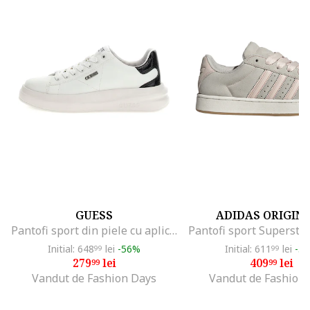
GUESS
ADIDAS ORIGIN
Pantofi sport din piele cu aplicatie logo, Alb/Negru
Initial: 648
lei
-56%
Initial: 611
lei
-3
99
99
279
lei
409
lei
99
99
Vandut de Fashion Days
Vandut de Fashion