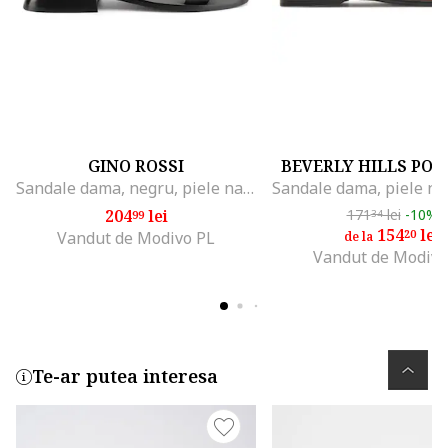
GINO ROSSI
BEVERLY HILLS POL
Sandale dama, negru, piele naturala
204
lei
171
lei
-10%
99
34
154
lei
20
Vandut de Modivo PL
de la
Vandut de Modivo
Te-ar putea interesa