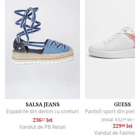
SALSA JEANS
GUESS
Espadrile din denim cu sireturi
236
lei
Initial: 632
lei
-6
57
44
229
lei
99
Vandut de PB Retail
Vandut de Fashion