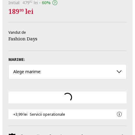
Initial:
479
lei
-
60%
92
189
lei
99
Vandut de
Fashion Days
MARIME:
Alege marime:
+3,99 lei
Servicii operationale