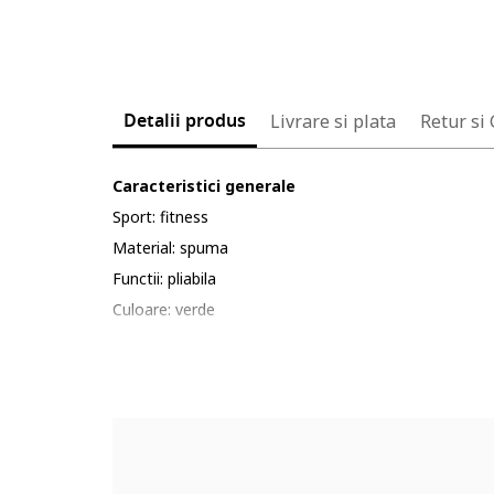
Detalii produs
Livrare si plata
Retur si
Caracteristici generale
Sport: fitness
Material: spuma
Functii: pliabila
Culoare: verde
Dimensiuni
Lungime: 175 cm
Latime: 58 cm
Grosime: 0.7 cm