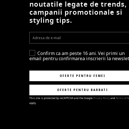
noutatile legate de trends,
campanii promotionale si
styling tips.
Confirm ca am peste 16 ani. Vei primi un
email pentru confirmarea inscrierii la newslet
OFERTE PENTRU FEMEI
OFERTE PENTRU BARBATI
This site is protected by reCAPTCHA and the Google
Privacy Policy
and
Terms of S
apply.
BRAVO!
Te-ai abonat cu succes la newsletter folosind adres
e-mail
%email%
.