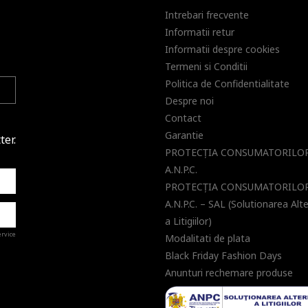
Intrebari frecvente
Informatii retur
Informatii despre cookies
Termeni si Conditii
Politica de Confidentialitate
Despre noi
Contact
Garantie
ter.
PROTECŢIA CONSUMATORILOR
A.N.P.C.
PROTECŢIA CONSUMATORILOR
A.N.P.C. – SAL (Solutionarea Alt
a Litigiilor)
ervice
Modalitati de plata
Black Friday Fashion Days
Anunturi rechemare produse
a de