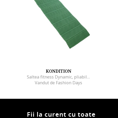
KONDITION
Saltea fitness Dynamic, pliabila, material XPE, 175 x 58 x 0,7 cm
Vandut de Fashion Days
Fii la curent cu toate