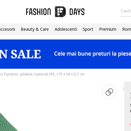
Cauta
accesorii
Beauty & Care
Adolescenti
Sport
Premium
Roma
ss Dynamic, pliabila, material XPE, 175 x 58 x 0,7 cm