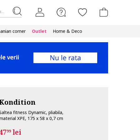
...
nian corner
Outlet
Home & Deco
Kondition
Saltea fitness Dynamic, pliabila,
material XPE, 175 x 58 x 0,7 cm
47
lei
99