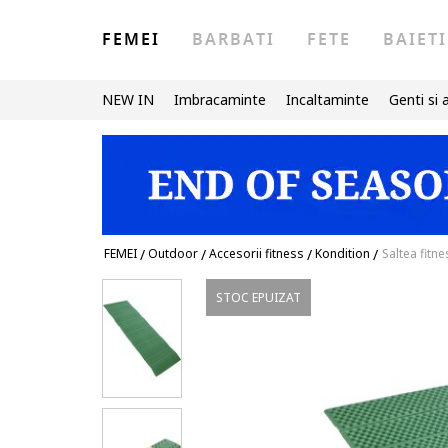
FEMEI
BARBATI
FETE
BAIETI
NEW IN
Imbracaminte
Incaltaminte
Genti si 
FEMEI
/
Outdoor
/
Accesorii fitness
/
Kondition
/
Saltea fitne
STOC EPUIZAT