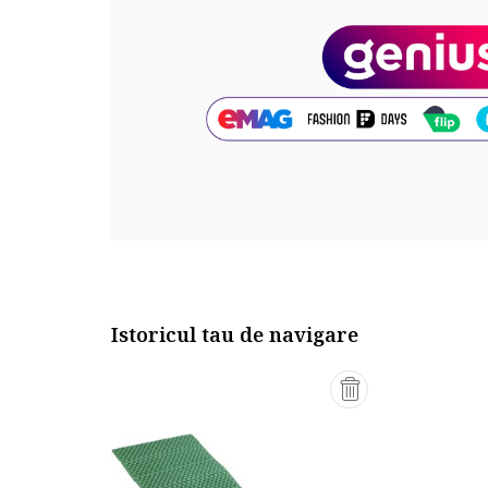
Cod produs:
8690124078966
Part number key:
DXDQL2MBM
Istoricul tau de navigare