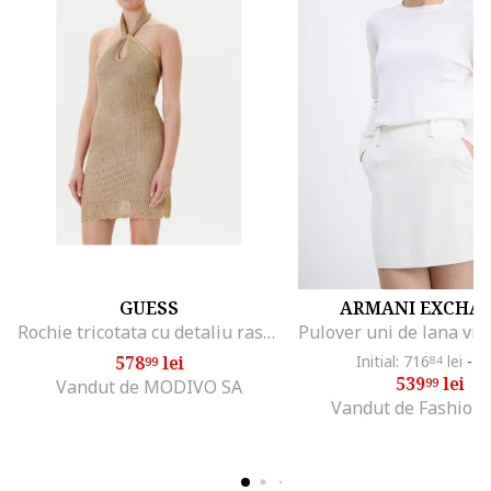
GUESS
ARMANI EXCHA
Rochie tricotata cu detaliu rasucit, Auriu
578
lei
Initial: 716
lei
-2
99
84
539
lei
99
Vandut de MODIVO SA
Vandut de Fashion