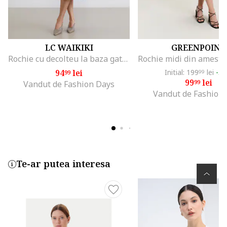
LC WAIKIKI
GREENPOINT
Rochie cu decolteu la baza gatului si maneci scurte Grace, Maro/Crem
94
lei
Initial: 199
lei
-5
99
99
99
lei
99
Vandut de Fashion Days
Vandut de Fashion
Te-ar putea interesa