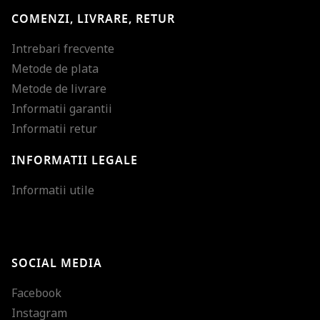
COMENZI, LIVRARE, RETUR
Intrebari frecvente
Metode de plata
Metode de livrare
Informatii garantii
Informatii retur
INFORMATII LEGALE
Mareste dimensiunea
Informatii utile
Micsoreaza dimensiu
Mareste spatierea tex
SOCIAL MEDIA
Micsoreaza spatierea
Facebook
Mareste inaltimea ra
Instagram