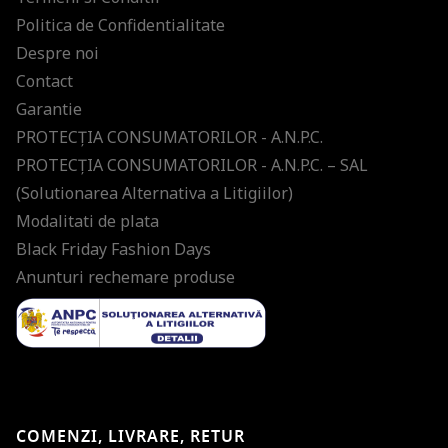
Politica de Confidentialitate
Despre noi
Contact
Garantie
PROTECŢIA CONSUMATORILOR - A.N.P.C.
PROTECŢIA CONSUMATORILOR - A.N.P.C. – SAL
(Solutionarea Alternativa a Litigiilor)
Modalitati de plata
Black Friday Fashion Days
Anunturi rechemare produse
COMENZI, LIVRARE, RETUR