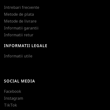
Intrebari frecvente
Metode de plata
Metode de livrare
Informatii garantii
Informatii retur
INFORMATII LEGALE
Mareste dimensiunea
Informatii utile
Micsoreaza dimensiu
Mareste spatierea tex
SOCIAL MEDIA
Micsoreaza spatierea
Facebook
Mareste inaltimea ra
Instagram
Micsoreaza inaltimea
TikTok