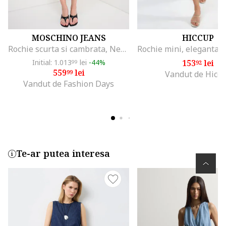
MOSCHINO JEANS
HICCUP
Rochie scurta si cambrata, Negru/Alb optic
Initial: 1.013
lei
-44%
153
lei
99
92
559
lei
99
Vandut de Hicc
Vandut de Fashion Days
Te-ar putea interesa