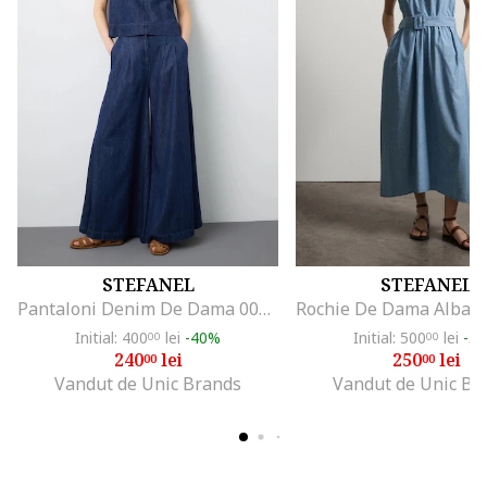
STEFANEL
STEFANEL
Pantaloni Denim De Dama 003570227
Initial: 400
lei
-40%
Initial: 500
lei
-5
00
00
240
lei
250
lei
00
00
Vandut de Unic Brands
Vandut de Unic Br