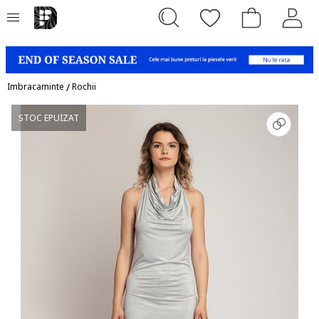
Imbracaminte
/
Rochii
STOC EPUIZAT