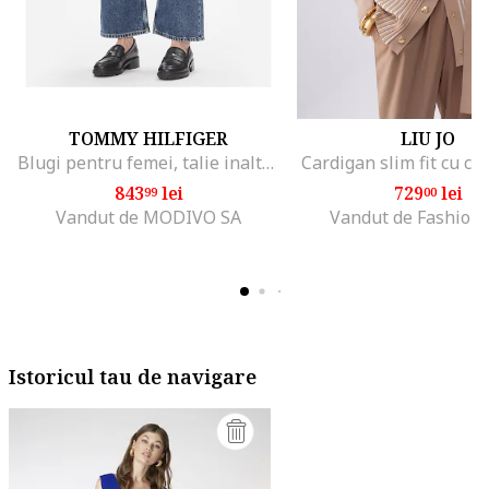
TOMMY HILFIGER
LIU JO
Blugi pentru femei, talie inalta, albastru
Cardigan slim fit cu co
843
lei
729
lei
99
00
Vandut de MODIVO SA
Vandut de Fashion
Istoricul tau de navigare