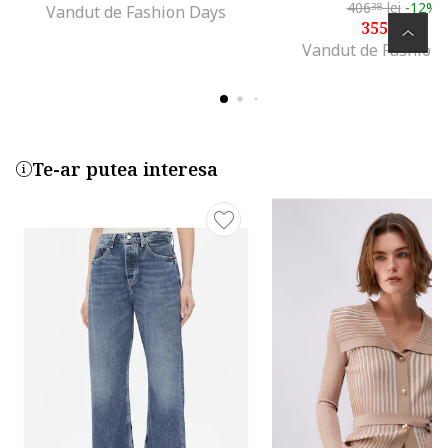
406
lei
-12%
38
Vandut de Fashion Days
355
lei
58
Vandut de Fashion
Te-ar putea interesa