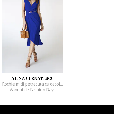
ALINA CERNATESCU
Rochie midi petrecuta cu decolteu cache-coeur Fame, Albastru
Vandut de Fashion Days