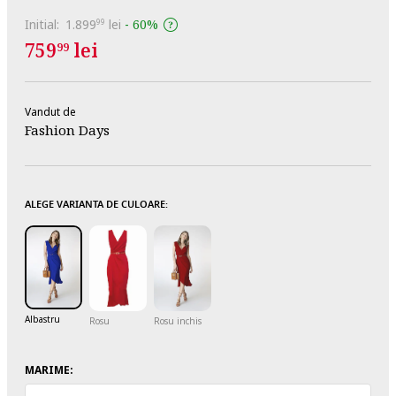
Initial:
1.899
lei
-
60%
99
759
lei
99
Vandut de
Fashion Days
ALEGE VARIANTA DE CULOARE:
Albastru
Rosu
Rosu inchis
MARIME: