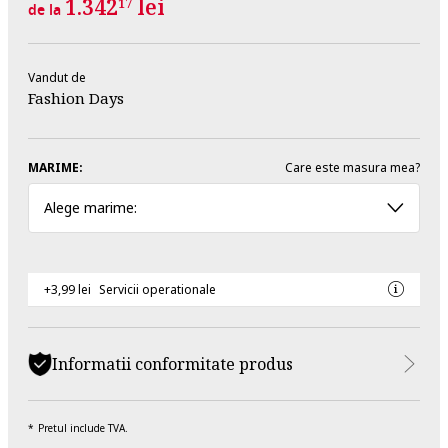
1.342
lei
17
de la
Vandut de
Fashion Days
MARIME:
Care este masura mea?
Alege marime:
+3,99 lei
Servicii operationale
Informatii conformitate produs
Pretul include TVA.