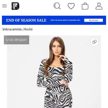
Imbracaminte
/
Rochii
STOC EPUIZAT