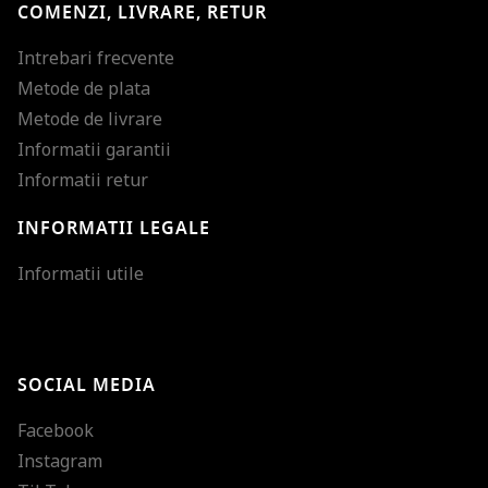
COMENZI, LIVRARE, RETUR
Intrebari frecvente
Metode de plata
Metode de livrare
Informatii garantii
Informatii retur
INFORMATII LEGALE
Mareste dimensiunea
Informatii utile
Micsoreaza dimensiu
Mareste spatierea tex
SOCIAL MEDIA
Micsoreaza spatierea
Facebook
Mareste inaltimea ra
Instagram
Micsoreaza inaltimea