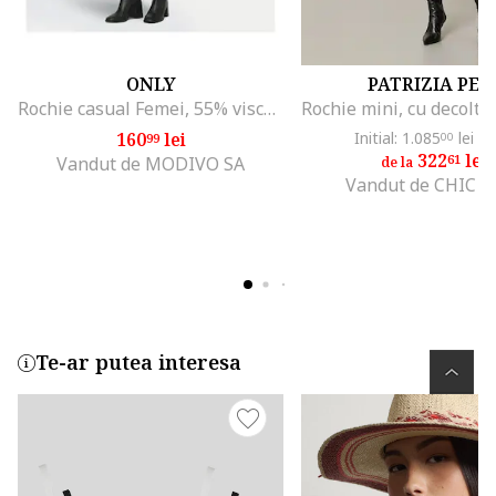
ONLY
PATRIZIA PEP
Rochie casual Femei, 55% viscoza, 45% nailon, Negru/Alb, Negru
160
lei
Initial: 1.085
lei
-7
99
00
322
lei
61
Vandut de MODIVO SA
de la
Vandut de CHIC C
Te-ar putea interesa