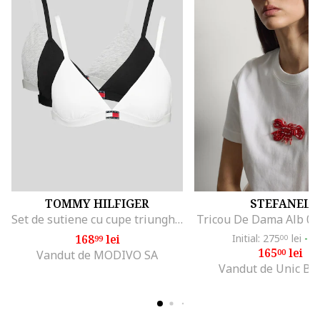
TOMMY HILFIGER
STEFANEL
Set de sutiene cu cupe triunghiulare si detaliu logo - 3 perechi, Alb/Negru/Gri melange
Tricou De Dama Alb 0
168
lei
Initial: 275
lei
-4
99
00
165
lei
00
Vandut de MODIVO SA
Vandut de Unic Br