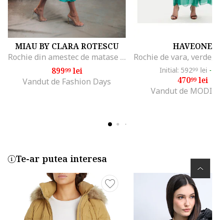
MIAU BY CLARA ROTESCU
HAVEONE
Rochie din amestec de matase Muscat, Turcoaz
899
lei
Initial: 592
lei
-2
99
99
470
lei
99
Vandut de Fashion Days
Vandut de MODIV
Te-ar putea interesa