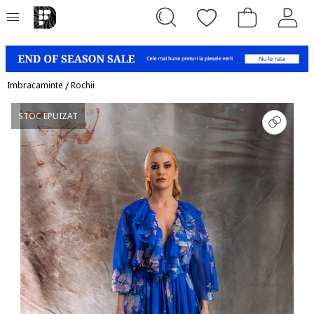
Imbracaminte
/
Rochii
STOC EPUIZAT