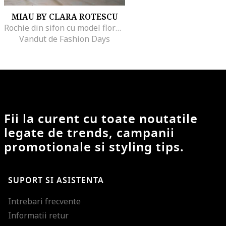
MIAU BY CLARA ROTESCU
Rochie din sifon cu model floral Osaka, Roz somon/Albastru royal
Vandut de Fashion Days
Fii la curent cu toate noutatile
legate de trends, campanii
promotionale si styling tips.
SUPORT SI ASISTENTA
Intrebari frecvente
Informatii retur