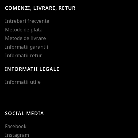
COMENZI, LIVRARE, RETUR
Intrebari frecvente
Metode de plata
Metode de livrare
Informatii garantii
Informatii retur
INFORMATII LEGALE
Mareste dimensiunea
Informatii utile
Micsoreaza dimensiu
Mareste spatierea tex
SOCIAL MEDIA
Micsoreaza spatierea
Facebook
Mareste inaltimea ra
Instagram