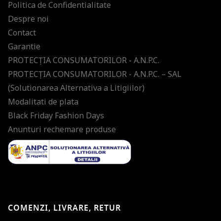
Politica de Confidentialitate
Despre noi
Contact
Garantie
PROTECŢIA CONSUMATORILOR - A.N.P.C.
PROTECŢIA CONSUMATORILOR - A.N.P.C. – SAL
(Solutionarea Alternativa a Litigiilor)
Modalitati de plata
Black Friday Fashion Days
Anunturi rechemare produse
COMENZI, LIVRARE, RETUR