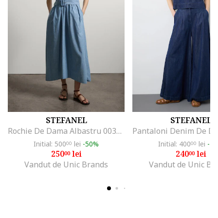
STEFANEL
STEFANEL
Rochie De Dama Albastru 003570963
Initial: 500
lei
-50%
Initial: 400
lei
-4
00
00
250
lei
240
lei
00
00
Vandut de Unic Brands
Vandut de Unic Br