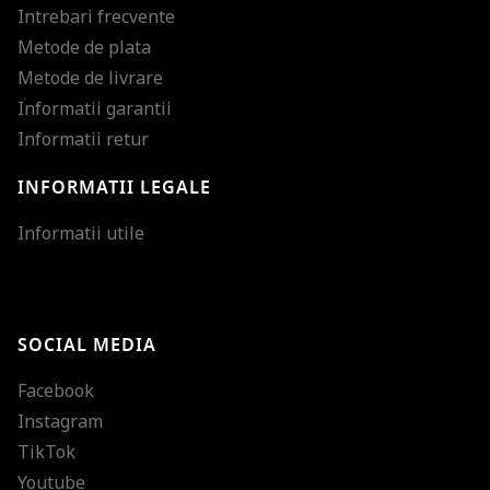
Intrebari frecvente
Metode de plata
Metode de livrare
Informatii garantii
Informatii retur
INFORMATII LEGALE
Mareste dimensiunea
Informatii utile
Micsoreaza dimensiu
Mareste spatierea tex
SOCIAL MEDIA
Micsoreaza spatierea
Facebook
Mareste inaltimea ra
Instagram
Micsoreaza inaltimea
TikTok
Inverseaza culorile
Youtube