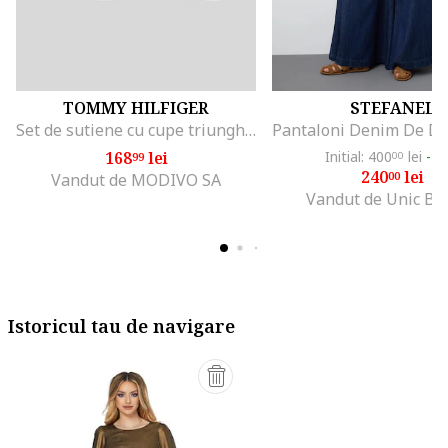
TOMMY HILFIGER
STEFANEL
Set de sutiene cu cupe triunghiulare si detaliu logo - 3 perechi, Alb/Negru/Gri melange
168
lei
Initial: 400
lei
-4
99
00
240
lei
00
Vandut de MODIVO SA
Vandut de Unic Br
Istoricul tau de navigare