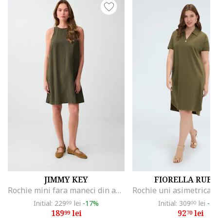
JIMMY KEY
FIORELLA RUBI
Rochie mini fara maneci din amestec de modal, Verde masliniu
Initial: 229
lei
-17%
Initial: 309
lei
-7
99
00
189
lei
92
lei
99
70