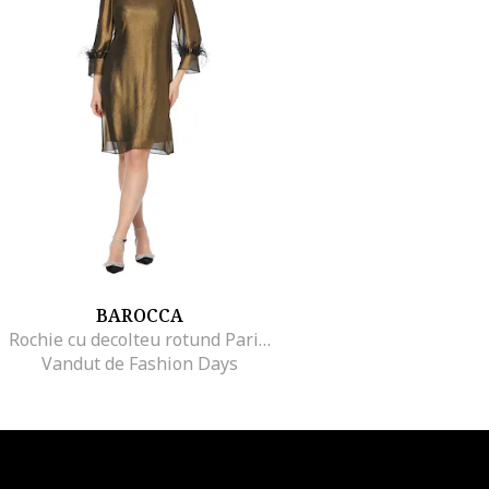
BAROCCA
Rochie cu decolteu rotund Paris, Auriu
Vandut de Fashion Days