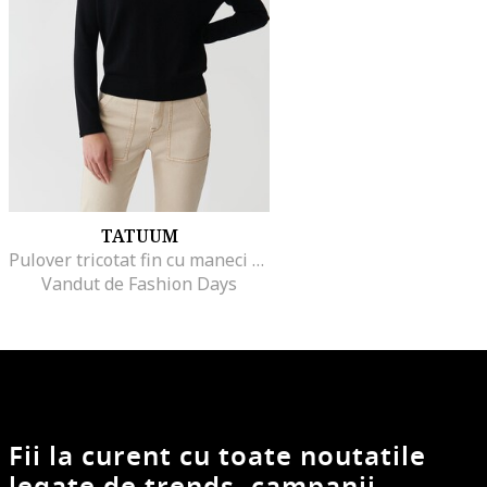
TATUUM
Pulover tricotat fin cu maneci raglan Livo, Negru
Vandut de Fashion Days
Fii la curent cu toate noutatile
legate de trends, campanii