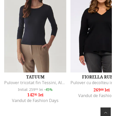
TATUUM
FIORELLA RUBI
Pulover tricotat fin Tessini, Albastru ultramarin
Initial: 259
lei
-45%
269
lei
99
00
142
lei
95
Vandut de Fashion
Vandut de Fashion Days