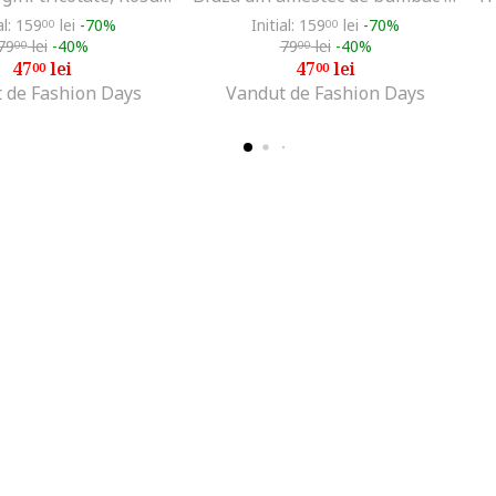
al: 159
lei
-70%
Initial: 159
lei
-70%
00
00
79
lei
-40%
79
lei
-40%
00
00
47
lei
47
lei
00
00
 de Fashion Days
Vandut de Fashion Days