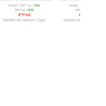
Initial: 159
lei
-70%
Initial: 149
lei
-70%
00
00
79
lei
-40%
74
lei
-40%
00
50
47
lei
44
lei
00
70
Vandut de Fashion Days
Vandut de Fashion Days