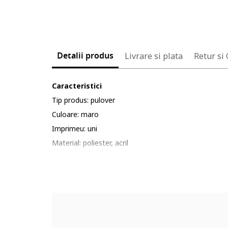
Detalii produs
Livrare si plata
Retur si
Caracteristici
Tip produs: pulover
Culoare: maro
Imprimeu: uni
Material: poliester, acril
Croiala: crop
Sistem inchidere: fara inchidere
Lungime maneca: maneca lunga
Guler: rotund
Compozitie