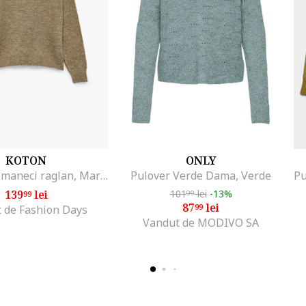
KOTON
ONLY
Pulover cu maneci raglan, Maro taupe
Pulover Verde Dama, Verde
139
lei
101
lei
-13%
99
99
87
lei
99
 de Fashion Days
Vandut de MODIVO SA