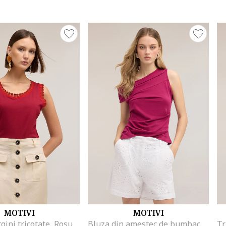
MOTIVI
MOTIVI
Top cu margini tricotate, Rosu inchis
Bluza din amestec de bumbac cu model uni, Roz zmeuriu