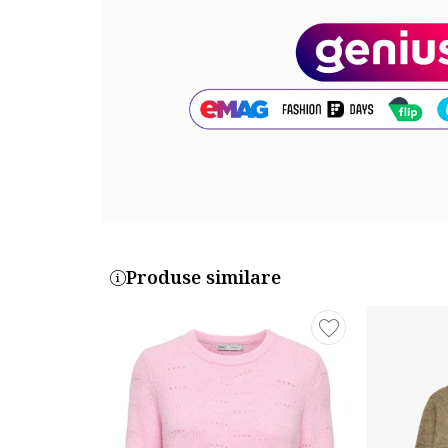
Exterior: 53% acrilic, 47% poliester
Cod produs:
W4BQ30Z8-GMW
Produse similare