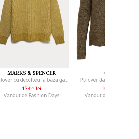
MARKS & SPENCER
ONLY
Pulover cu decolteu la baza gatului, Galben mustar
Pulover dama maro, moa
174
lei
103
lei
99
99
Vandut de Fashion Days
Vandut de MODIVO SA