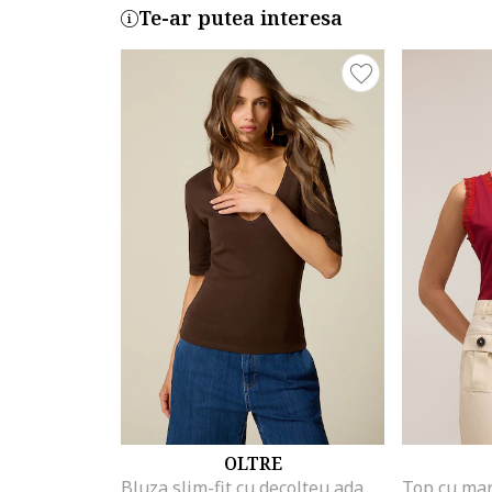
Te-ar putea interesa
OLTRE
Bluza slim-fit cu decolteu adanc in V, Maro inchis