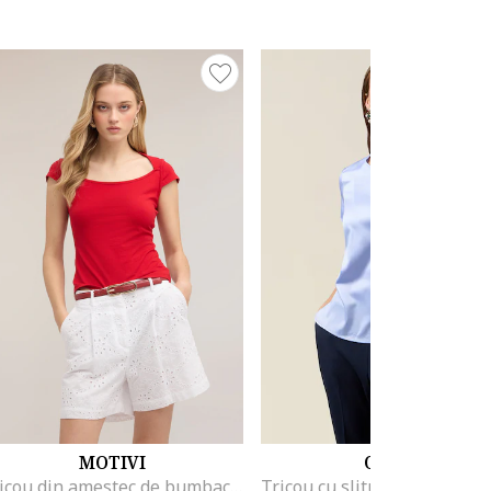
MOTIVI
OLTRE
Tricou din amestec de bumbac cu decolteu rotund, Rosu vermillion