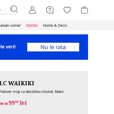
...
nian corner
Outlet
Home & Deco
LC WAIKIKI
Pulover crop cu decolteu rotund, Maro
99
lei
99
de la