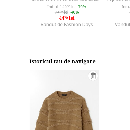
Initial: 149
lei
-70%
Initi
00
74
lei
-40%
50
44
lei
70
Vandut de Fashion Days
Vandut
Istoricul tau de navigare