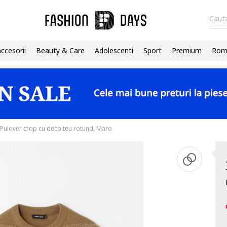
Cauta
accesorii
Beauty & Care
Adolescenti
Sport
Premium
Roma
Pulover crop cu decolteu rotund, Maro