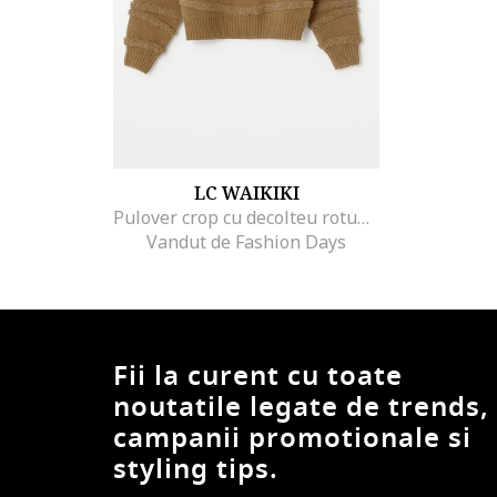
LC WAIKIKI
Pulover crop cu decolteu rotund, Maro
Vandut de Fashion Days
Fii la curent cu toate
noutatile legate de trends,
campanii promotionale si
styling tips.