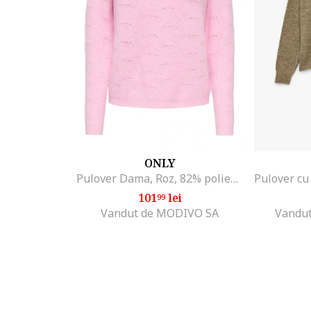
ONLY
Pulover Dama, Roz, 82% poliester, 15% acril, 3% elastan,
101
lei
99
Vandut de MODIVO SA
Vandut