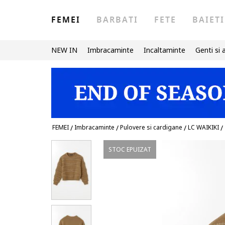
FEMEI
BARBATI
FETE
BAIETI
NEW IN
Imbracaminte
Incaltaminte
Genti si 
FEMEI
/
Imbracaminte
/
Pulovere si cardigane
/
LC WAIKIKI
/
STOC EPUIZAT