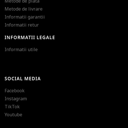
Metode de plata
Metode de livrare
Informatii garantii
Informatii retur
INFORMATII LEGALE
Mareste dimensiunea
Informatii utile
Micsoreaza dimensiu
Mareste spatierea tex
SOCIAL MEDIA
Micsoreaza spatierea
Facebook
Mareste inaltimea ra
Instagram
Micsoreaza inaltimea
TikTok
Inverseaza culorile
Youtube
Nuante de gri