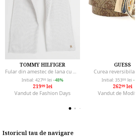
TOMMY HILFIGER
GUESS
Fular din amestec de lana cu model torsade, Gri deschis
Curea reversibila N
Initial: 427
lei
-48%
Initial: 353
lei
-2
99
99
219
lei
262
lei
99
99
Vandut de Fashion Days
Vandut de Modivo
Istoricul tau de navigare