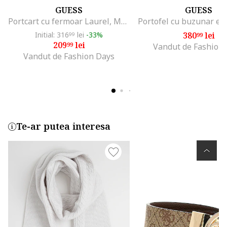
GUESS
GUESS
Portcart cu fermoar Laurel, Maro deschis
Initial: 316
lei
-33%
380
lei
99
99
209
lei
99
Vandut de Fashion
Vandut de Fashion Days
Te-ar putea interesa