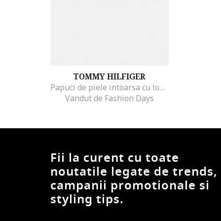
TOMMY HILFIGER
Papuci de piele intoarsa cu logo metalic, Auriu/Bej
Vandut de Fashion Days
Fii la curent cu toate
noutatile legate de trends,
campanii promotionale si
styling tips.