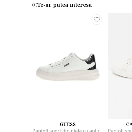
Te-ar putea interesa
GUESS
CA
Pantofi sport din piele cu aplicatie logo, Alb/Negru