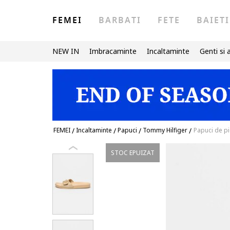
FEMEI
BARBATI
FETE
BAIETI
NEW IN
Imbracaminte
Incaltaminte
Genti si 
FEMEI
/
Incaltaminte
/
Papuci
/
Tommy Hilfiger
/
Papuci de pi
STOC EPUIZAT