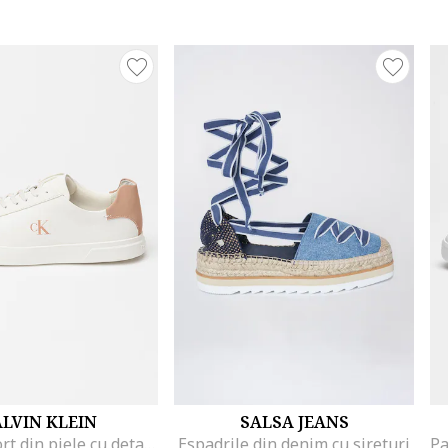
LVIN KLEIN
SALSA JEANS
Pantofi sport din piele cu detaliu logo, Caramel/Alb murdar
Espadrile din denim cu sireturi