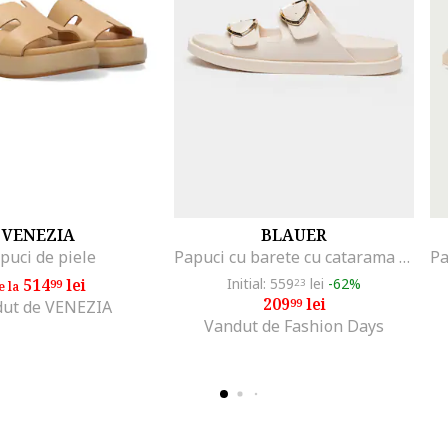
VENEZIA
BLAUER
puci de piele
Papuci cu barete cu catarama Glade, Auriu/Crem
514
lei
Initial: 559
lei
-62%
99
23
e la
209
lei
99
ut de VENEZIA
Vandut de Fashion Days