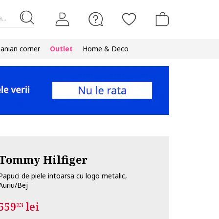
...
nian corner
Outlet
Home & Deco
Tommy Hilfiger
Papuci de piele intoarsa cu logo metalic,
Auriu/Bej
559
lei
23