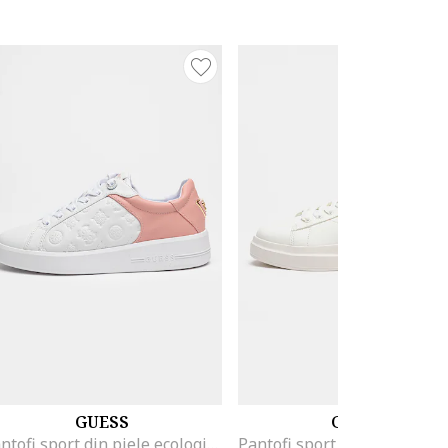
GUESS
GUESS
Pantofi sport din piele ecologica cu logo stantat, Alb/Roz prafuit