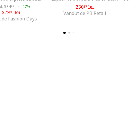
al: 534
lei
-47%
236
lei
99
57
279
lei
99
Vandut de PB Retail
 de Fashion Days