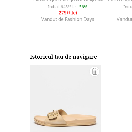
Initial: 648
lei
-56%
Initi
99
279
lei
99
Vandut de Fashion Days
Vandut
Istoricul tau de navigare