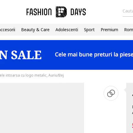
Cauta
accesorii
Beauty & Care
Adolescenti
Sport
Premium
Roma
ele intoarsa cu logo metalic, Auriu/Bej