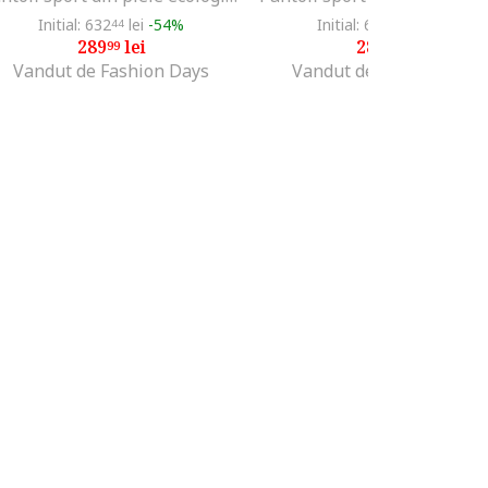
Initial: 632
lei
-54%
Initial: 648
lei
-55%
44
99
289
lei
289
lei
99
99
Vandut de Fashion Days
Vandut de Fashion Days