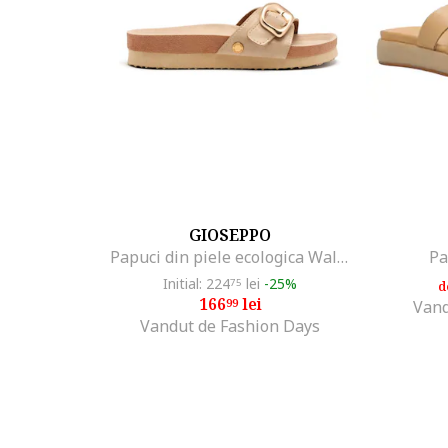
GIOSEPPO
Papuci din piele ecologica Walpole, Auriu
Pa
Initial: 224
lei
-25%
75
d
166
lei
99
Vand
Vandut de Fashion Days