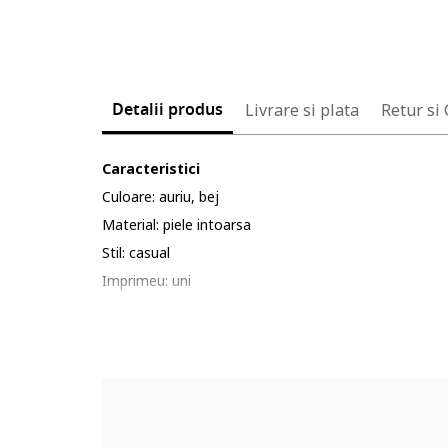
Detalii produs
Livrare si plata
Retur si
Caracteristici
Culoare: auriu, bej
Material: piele intoarsa
Stil: casual
Imprimeu: uni
Varf: rotund
Detalii: logo metalic
Compozitie
Partea superioara: piele intoarsa
Material interior: piele