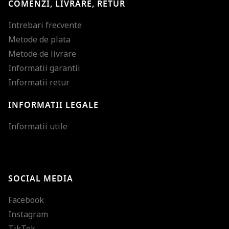
COMENZI, LIVRARE, RETUR
Intrebari frecvente
Metode de plata
Metode de livrare
Informatii garantii
Informatii retur
INFORMATII LEGALE
Mareste dimensiunea
Informatii utile
Micsoreaza dimensiu
Mareste spatierea tex
SOCIAL MEDIA
Micsoreaza spatierea
Facebook
Mareste inaltimea ra
Instagram
Micsoreaza inaltimea
TikTok