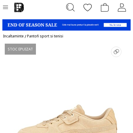
Incaltaminte
/
Pantofi sport si tenisi
STOC EPUIZAT