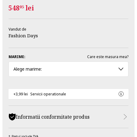
548
lei
05
Vandut de
Fashion Days
MARIME:
Care este masura mea?
Alege marime:
+3,99 lei
Servicii operationale
Informatii conformitate produs
Pretul include TVA.