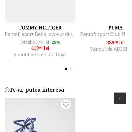
TOMMY HILFIGER
PUMA
Pantofi sport Bella low-cut din piele intoarsa, Bej inchis
Initial: 587
lei
-28%
389
lei
99
00
419
lei
99
Vandut de ADI SP
Vandut de Fashion Days
Te-ar putea interesa