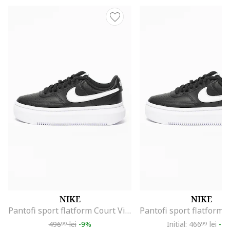
NIKE
NIKE
Pantofi sport flatform Court Vision Alta din piele si piele ecologica, Alb/Negru
496
lei
-9%
Initial: 466
lei
-2
99
99