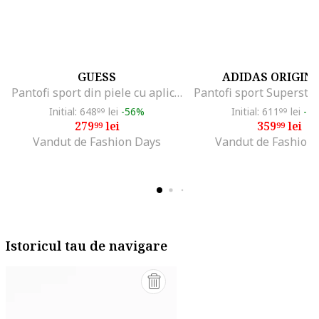
GUESS
ADIDAS ORIGIN
Pantofi sport din piele cu aplicatie logo, Alb/Negru
Initial: 648
lei
-56%
Initial: 611
lei
-4
99
99
279
lei
359
lei
99
99
Vandut de Fashion Days
Vandut de Fashion
Istoricul tau de navigare