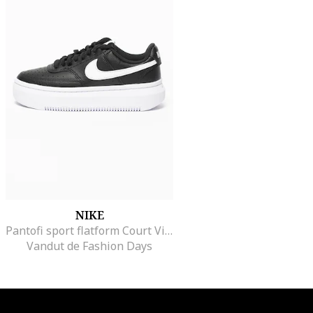
NIKE
Pantofi sport flatform Court Vision Alta din piele si piele ecologica, Alb/Negru
Vandut de Fashion Days