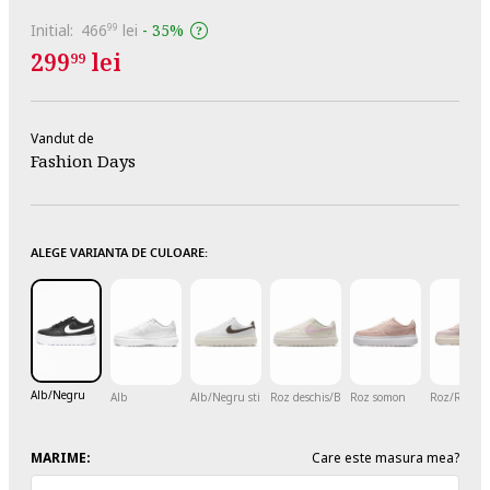
Initial:
466
lei
-
35%
99
299
lei
99
Vandut de
Fashion Days
ALEGE VARIANTA DE CULOARE:
Alb/Negru
Alb
Alb/Negru stins
Roz deschis/Bej deschis
Roz somon
Roz/Roz pr
MARIME:
Care este masura mea?