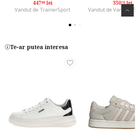
447
lei
350
lei
99
70
Vandut de TrainerSport
Vandut de Various Br
Te-ar putea interesa