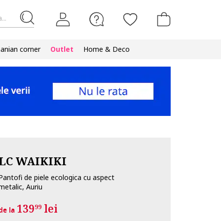
...
nian corner
Outlet
Home & Deco
LC WAIKIKI
Pantofi de piele ecologica cu aspect
metalic, Auriu
139
lei
99
de la