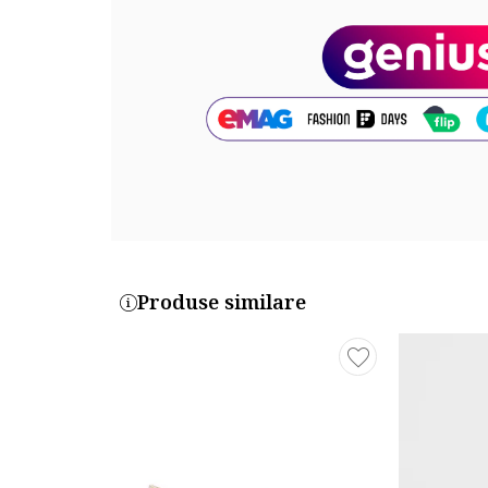
Compozitie
Partea superioara: alte materiale
Material interior: alte materiale
Material talpa: alte materiale
Dimensiuni
Inaltime toc: 3 cm
Cod produs:
S5AE66Z8-GHW
Produse similare