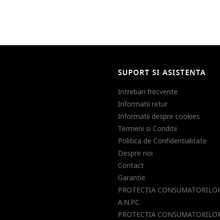
SUPORT SI ASISTENTA
Intrebari frecvente
Informatii retur
Informatii despre cookies
Termeni si Conditii
Politica de Confidentialitate
Despre noi
Contact
Garantie
PROTECŢIA CONSUMATORILOR
A.N.P.C.
PROTECŢIA CONSUMATORILOR