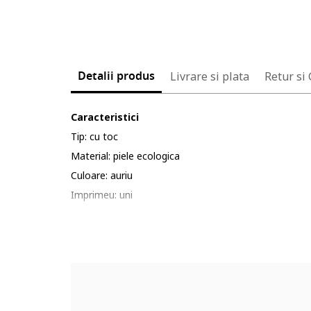
Detalii produs
Livrare si plata
Retur si
Caracteristici
Tip: cu toc
Material: piele ecologica
Culoare: auriu
Imprimeu: uni
Stil: elegant
Varf: patrat
Tip toc: masiv
Detalii: aspect metalic
Sistem inchidere: catarama