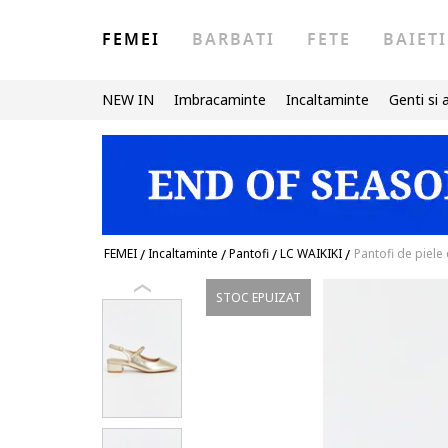
FEMEI
BARBATI
FETE
BAIETI
NEW IN
Imbracaminte
Incaltaminte
Genti si 
FEMEI
/
Incaltaminte
/
Pantofi
/
LC WAIKIKI
/
Pantofi de piele
STOC EPUIZAT