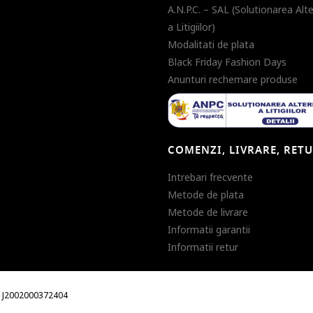
A.N.P.C. – SAL (Solutionarea Alt
a Litigiilor)
Modalitati de plata
Black Friday Fashion Days
Anunturi rechemare produse
COMENZI, LIVRARE, RET
Intrebari frecvente
Metode de plata
Metode de livrare
Informatii garantii
Informatii retur
m. J2002000372404