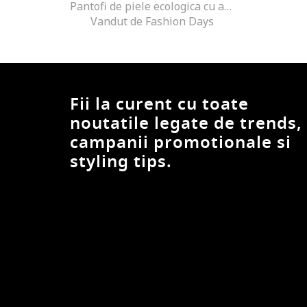
Pantofi de piele ecologica cu aspect metalic, Auriu
Vandut de Fashion Days
Fii la curent cu toate
noutatile legate de trends,
campanii promotionale si
styling tips.