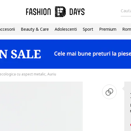
Cauta
accesorii
Beauty & Care
Adolescenti
Sport
Premium
Roma
 ecologica cu aspect metalic, Auriu