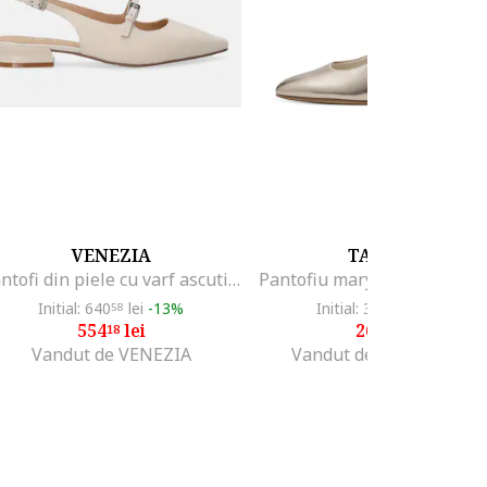
VENEZIA
TAMARIS
Pantofi din piele cu varf ascutit si catarama
Initial: 640
lei
-13%
Initial: 341
lei
-21%
58
99
554
lei
269
lei
18
99
Vandut de VENEZIA
Vandut de Fashion Days