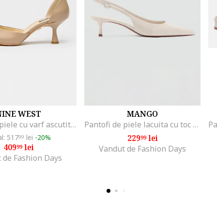
NINE WEST
MANGO
Pantofi de piele cu varf ascutit si toc Esen, Bej roscat
Pantofi de piele lacuita cu toc kitten, Alb murdar
al: 517
lei
-20%
229
lei
99
99
409
lei
99
Vandut de Fashion Days
 de Fashion Days