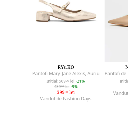
RYŁKO
Pantofi Mary-Jane Alexis, Auriu
Initial: 509
lei
-21%
Initi
00
439
lei
-9%
00
399
lei
00
Vandut
Vandut de Fashion Days