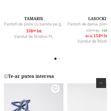
TAMARIS
LASOCKI
Pantofi de piele cu bareta pe glezna, Negru
358
lei
171
lei
-10%
99
34
154
lei
20
Vandut de Modivo PL
de la
Vandut de Modivo
Te-ar putea interesa