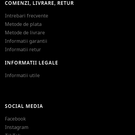
COMENZI, LIVRARE, RETUR
Intrebari frecvente
Metode de plata
Metode de livrare
Informatii garantii
Informatii retur
INFORMATII LEGALE
Mareste dimensiunea
Informatii utile
Micsoreaza dimensiu
Mareste spatierea tex
SOCIAL MEDIA
Micsoreaza spatierea
Facebook
Mareste inaltimea ra
Instagram
Micsoreaza inaltimea