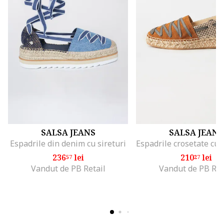
SALSA JEANS
SALSA JEANS
Espadrile din denim cu sireturi
236
lei
210
lei
57
27
Vandut de PB Retail
Vandut de PB Ret