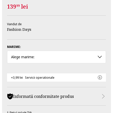
139
lei
99
Vandut de
Fashion Days
MARIME:
Alege marime:
+3,99 lei
Servicii operationale
Informatii conformitate produs
Pretul include TVA.