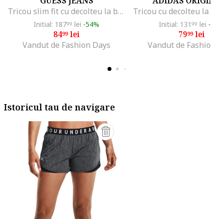
GUESS JEANS
ADIDAS ORIGIN
Tricou slim fit cu decolteu la baza gatului, Alb/Negru/Rosu stins
Initial: 187
lei
-54%
Initial: 131
lei
-3
99
99
84
lei
79
lei
99
99
Vandut de Fashion Days
Vandut de Fashion
Istoricul tau de navigare