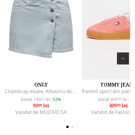
ONLY
TOMMY JEAN
Chambray moale, Albastru deschis, 100% bumbac, Albastru
Initial: 190
lei
-52%
Initial: 641
lei
-3
20
99
90
lei
409
lei
99
99
Vandut de MODIVO SA
Vandut de Fashion