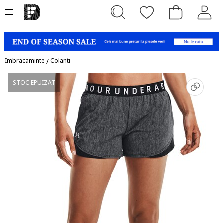
Imbracaminte
/
Colanti
STOC EPUIZAT