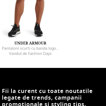
UNDER ARMOUR
Pantaloni scurti cu banda logo in talie pentru fitness Play Up 3.0, Negru/Gri melange
Vandut de Fashion Days
Fii la curent cu toate noutatile
legate de trends, campanii
promotionale si styling tips.