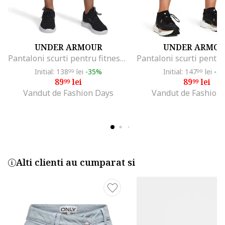
UNDER ARMOUR
UNDER ARMO
Pantaloni scurti pentru fitness Tech™ Play Up, Alb/Negru
Initial: 138
lei
-35%
Initial: 147
lei
-3
99
99
89
lei
89
lei
99
99
Vandut de Fashion Days
Vandut de Fashion
Alti clienti au cumparat si