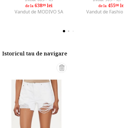
638
lei
455
lei
99
00
de la
de la
Vandut de MODIVO SA
Vandut de Fashion
Istoricul tau de navigare