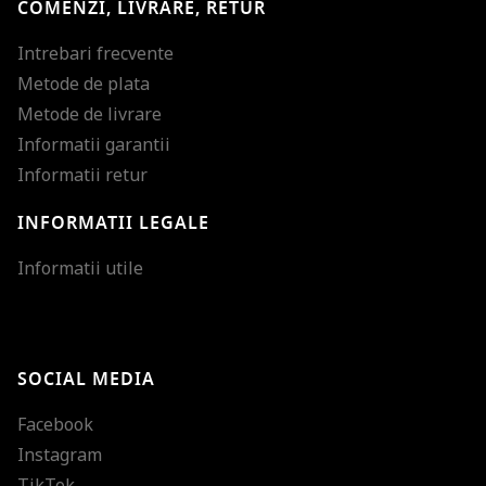
COMENZI, LIVRARE, RETUR
Intrebari frecvente
Metode de plata
Metode de livrare
Informatii garantii
Informatii retur
INFORMATII LEGALE
Mareste dimensiunea
Informatii utile
Micsoreaza dimensiu
Mareste spatierea tex
SOCIAL MEDIA
Micsoreaza spatierea
Facebook
Mareste inaltimea ra
Instagram
Micsoreaza inaltimea
TikTok