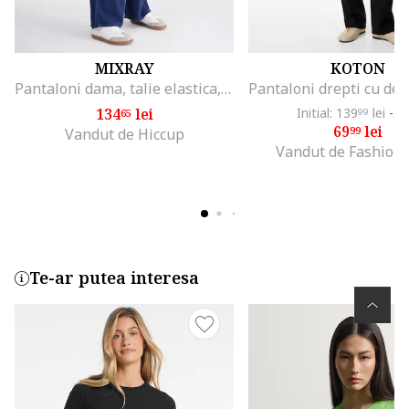
MIXRAY
KOTON
Pantaloni dama, talie elastica, bleumarin, textil
134
lei
Initial: 139
lei
-5
65
99
69
lei
99
Vandut de Hiccup
Vandut de Fashion
Te-ar putea interesa