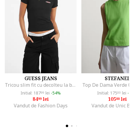
GUESS JEANS
STEFANEL
Tricou slim fit cu decolteu la baza gatului, Alb/Negru/Rosu stins
Top De Dama Verde 0
Initial: 187
lei
-54%
Initial: 175
lei
-4
99
00
84
lei
105
lei
99
00
Vandut de Fashion Days
Vandut de Unic Br