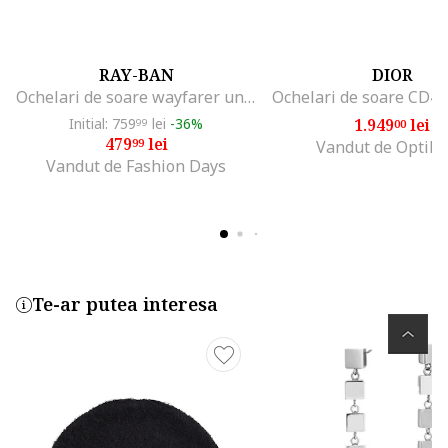
RAY-BAN
DIOR
Ochelari de soare wayfarer unisex cu lentile uni, Maro inchis
Initial: 759
lei
-36%
1.949
lei
99
00
479
lei
99
Vandut de Optikr
Vandut de Fashion Days
Te-ar putea interesa