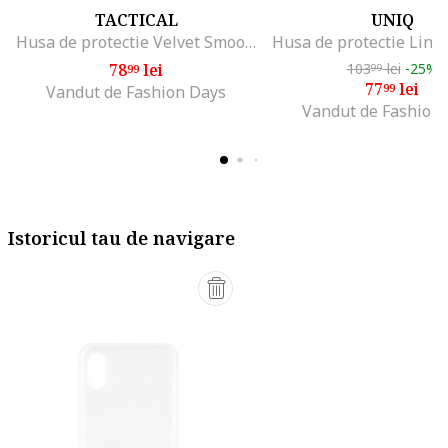
TACTICAL
UNIQ
Husa de protectie Velvet Smoothie pentru iPhone 12/12 Pro, Roz
78
lei
103
lei
-25%
99
99
77
lei
99
Vandut de Fashion Days
Vandut de Fashion
Istoricul tau de navigare