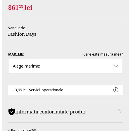
861
lei
23
Vandut de
Fashion Days
MARIME:
Care este masura mea?
Alege marime:
+3,99 lei
Servicii operationale
Informatii conformitate produs
Pretul include TVA.