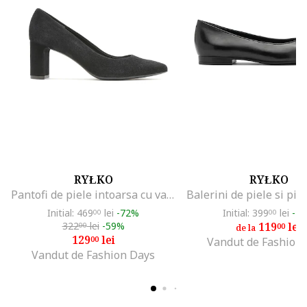
RYŁKO
RYŁKO
Pantofi de piele intoarsa cu varf ascutit, Negru
Initial: 469
lei
-72%
Initial: 399
lei
-7
00
00
322
lei
-59%
119
lei
00
00
de la
129
lei
00
Vandut de Fashion
Vandut de Fashion Days