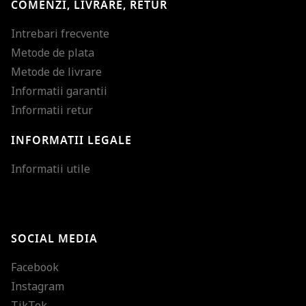
COMENZI, LIVRARE, RETUR
Intrebari frecvente
Metode de plata
Metode de livrare
Informatii garantii
Informatii retur
INFORMATII LEGALE
Mareste dimensiunea
Informatii utile
Micsoreaza dimensiu
Mareste spatierea tex
SOCIAL MEDIA
Micsoreaza spatierea
Facebook
Mareste inaltimea ra
Instagram
Micsoreaza inaltimea
TikTok