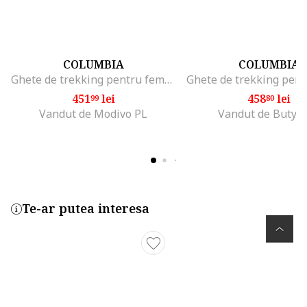
COLUMBIA
COLUMBIA
Ghete de trekking pentru femei, Redmond IV Low WP 741053, Gri
451
lei
458
lei
99
80
Vandut de Modivo PL
Vandut de Butyj
Te-ar putea interesa