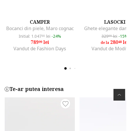
CAMPER
LASOCKI
Bocanci din piele, Maro cognac
Ghete elegante dama
Initial: 1.047
lei
-24%
329
lei
-15%
30
99
789
lei
280
lei
99
48
de la
Vandut de Fashion Days
Vandut de Modivo
Te-ar putea interesa