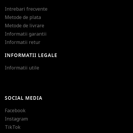
Intrebari frecvente
Metode de plata
Metode de livrare
Informatii garantii
Informatii retur
INFORMATII LEGALE
Mareste dimensiunea
Informatii utile
Micsoreaza dimensiu
Mareste spatierea tex
SOCIAL MEDIA
Micsoreaza spatierea
Facebook
Mareste inaltimea ra
Instagram
Micsoreaza inaltimea
TikTok