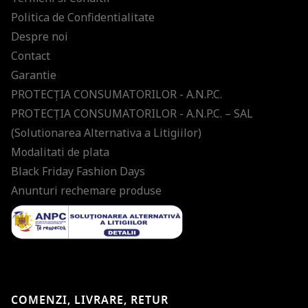
Politica de Confidentialitate
Despre noi
Contact
Garantie
PROTECŢIA CONSUMATORILOR - A.N.P.C.
PROTECŢIA CONSUMATORILOR - A.N.P.C. – SAL
(Solutionarea Alternativa a Litigiilor)
Modalitati de plata
Black Friday Fashion Days
Anunturi rechemare produse
COMENZI, LIVRARE, RETUR