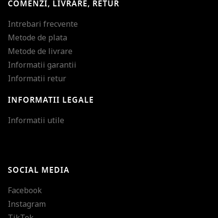
COMENZI, LIVRARE, RETUR
Intrebari frecvente
Metode de plata
Metode de livrare
Informatii garantii
Informatii retur
INFORMATII LEGALE
Mareste dimensiunea
Informatii utile
Micsoreaza dimensiu
Mareste spatierea tex
SOCIAL MEDIA
Micsoreaza spatierea
Facebook
Mareste inaltimea ra
Instagram
Micsoreaza inaltimea
TikTok