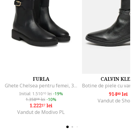
FURLA
CALVIN KLEI
Ghete Chelsea pentru femei, 305616463, piele naturala
Initial: 1.510
lei
-19%
914
lei
10
00
1.358
lei
-10%
08
Vandut de Shop
1.222
lei
27
Vandut de Modivo PL