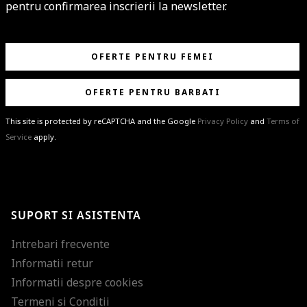
pentru confirmarea inscrierii la newsletter.
OFERTE PENTRU FEMEI
OFERTE PENTRU BARBATI
This site is protected by reCAPTCHA and the Google
Privacy Policy
and
Terms of
Service
apply.
BRAVO!
Te-ai abonat cu succes la newsletter folosind adresa de e-mail
%email%
.
Ti-am pregatit noutati despre brandurile noastre, selectii exclusive si
SUPORT SI ASISTENTA
ultimele tendinte in moda!
Intrebari frecvente
Informatii retur
Informatii despre cookies
Termeni si Conditii