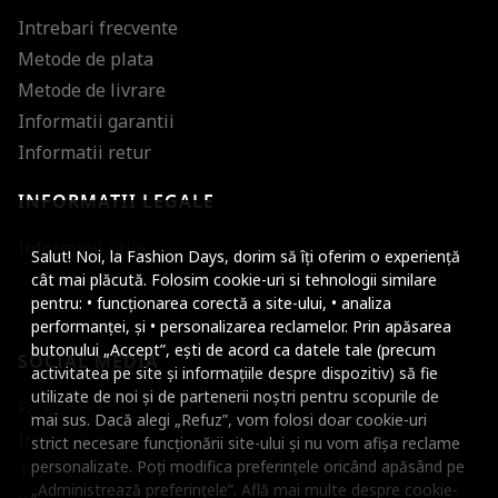
Intrebari frecvente
Metode de plata
Metode de livrare
Informatii garantii
Informatii retur
INFORMATII LEGALE
Mareste dimensiunea
Informatii utile
Salut! Noi, la Fashion Days, dorim să îți oferim o experiență
Micsoreaza dimensiu
cât mai plăcută. Folosim cookie-uri si tehnologii similare
pentru: • funcționarea corectă a site-ului, • analiza
Mareste spatierea tex
performanței, și • personalizarea reclamelor. Prin apăsarea
butonului „Accept”, ești de acord ca datele tale (precum
SOCIAL MEDIA
Micsoreaza spatierea
activitatea pe site și informațiile despre dispozitiv) să fie
utilizate de noi și de partenerii noștri pentru scopurile de
Facebook
Mareste inaltimea ra
mai sus. Dacă alegi „Refuz”, vom folosi doar cookie-uri
Instagram
strict necesare funcționării site-ului și nu vom afișa reclame
Micsoreaza inaltimea
personalizate. Poți modifica preferințele oricând apăsând pe
TikTok
„Administrează preferințele”. Află mai multe despre cookie-
Inverseaza culorile