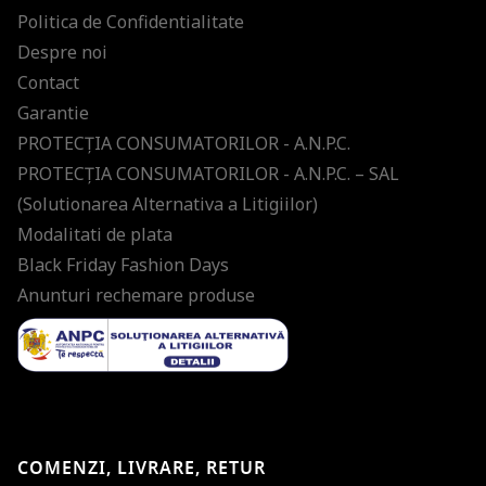
Politica de Confidentialitate
Despre noi
Contact
Garantie
PROTECŢIA CONSUMATORILOR - A.N.P.C.
PROTECŢIA CONSUMATORILOR - A.N.P.C. – SAL
(Solutionarea Alternativa a Litigiilor)
Modalitati de plata
Black Friday Fashion Days
Anunturi rechemare produse
COMENZI, LIVRARE, RETUR