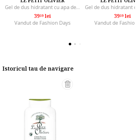
LE PETIT OLIVIER
LE PETIT OLIVI
Gel de dus hidratant cu apa de masline bio 270 ml, Masline/Lamaie verde
39
lei
39
lei
59
59
Vandut de Fashion Days
Vandut de Fashion
Istoricul tau de navigare