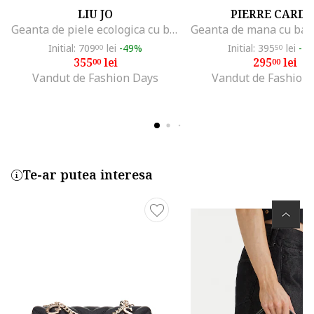
LIU JO
PIERRE CARDI
Geanta de piele ecologica cu bareta suplimentara, Caramel
Initial: 709
lei
-49%
Initial: 395
lei
-2
00
50
355
lei
295
lei
00
00
Vandut de Fashion Days
Vandut de Fashion
Te-ar putea interesa