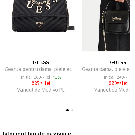
GUESS
GUESS
Geanta pentru dama, piele ecologica, negru
Initial: 263
lei
-13%
Initial: 249
lei
99
99
227
lei
229
lei
99
99
Vandut de Modivo PL
Vandut de Modivo
Istoricul tau de navigare