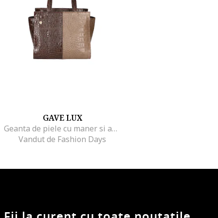
GAVE LUX
Geanta de piele cu maner si aspect de piele de crocodil, Maro inchis
Vandut de Fashion Days
Fii la curent cu toate noutatile