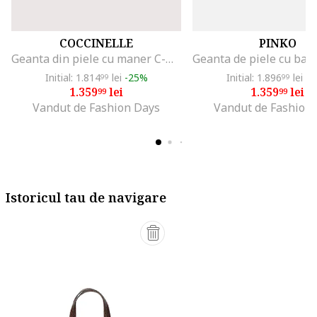
COCCINELLE
PINKO
Geanta din piele cu maner C-Me, Alb
Initial: 1.814
lei
-25%
Initial: 1.896
lei
-2
99
99
1.359
lei
1.359
lei
99
99
Vandut de Fashion Days
Vandut de Fashion
Istoricul tau de navigare