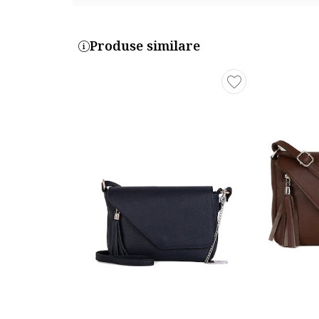
Cod produs:
Produse similare
WB113375-10
Part number key:
DQYCBQBBM