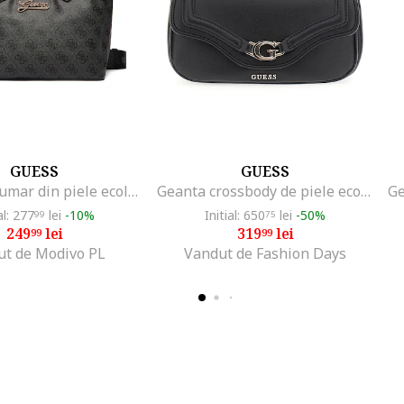
GUESS
GUESS
Geanta de umar din piele ecologica cu model cu monograma
Geanta crossbody de piele ecologica cu clapa, Negru
al: 277
lei
-10%
Initial: 650
lei
-50%
99
75
249
lei
319
lei
99
99
ut de Modivo PL
Vandut de Fashion Days