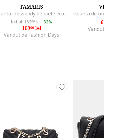
TAMARIS
VENEZIA
Geanta crossbody de piele ecologica Alessia, Negru
Initial: 162
lei
-32%
617
lei
99
10
109
lei
99
Vandut de VENEZIA
Vandut de Fashion Days