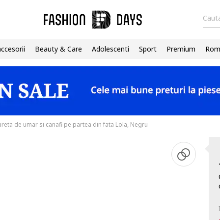
Cauta
accesorii
Beauty & Care
Adolescenti
Sport
Premium
Roma
areta de umar si canafi pe partea din fata Lola, Negru