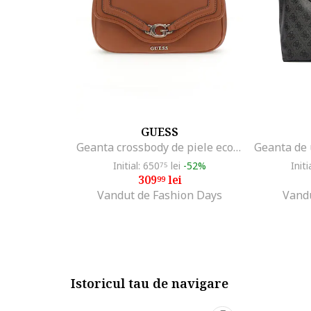
GUESS
Geanta crossbody de piele ecologica cu clapa, Portocaliu stins
Initial: 650
lei
-52%
Initi
75
309
lei
99
Vandut de Fashion Days
Vand
Istoricul tau de navigare