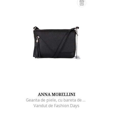
ANNA MORELLINI
Geanta de piele, cu bareta de umar si canafi pe partea din fata Lola, Negru
Vandut de Fashion Days