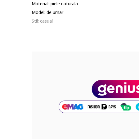
Material: piele naturala
Model: de umar
Stil: casual
Imprimeu: uni
Barete: 1 ajustabila
Buzunare: 1 interior, cu fermoar, unul sub clapa, cu f
Compartimente: 1
Culoare elemente metalice: argintiu
Sistem inchidere: fermoar
Detalii: canaf, accesoriu logo detasabil
Compozitie
Exterior: piele de vaca
Dimensiuni
Dimensiune (cm): 24 x 18 x 6 cm
Lungime drop bareta: 60 cm (max)