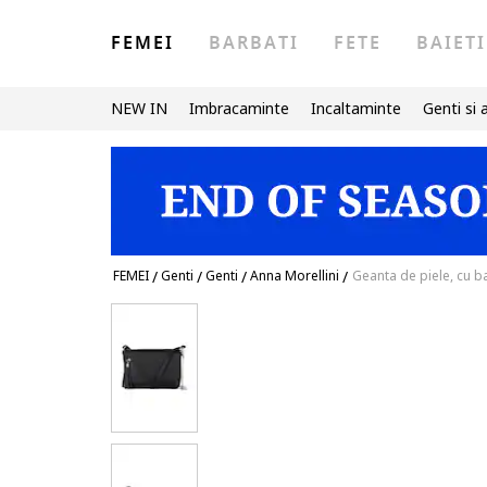
FEMEI
BARBATI
FETE
BAIETI
NEW IN
Imbracaminte
Incaltaminte
Genti si 
FEMEI
/
Genti
/
Genti
/
Anna Morellini
/
Geanta de piele, cu b