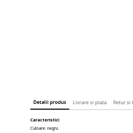
Detalii produs
Livrare si plata
Retur si
Caracteristici
Culoare: negru