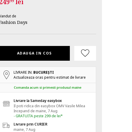
249
lei
99
Vandut de
Fashion Days
ADAUGA IN COS
LIVRARE IN:
BUCUREŞTI
Actualizeaza oras pentru estimat de livrare
Comanda acum si primesti produsul maine
Livrare la Sameday easybox
Il poti ridica din easybox OMV Vasile Milea
Incepand de
maine, 7 Aug
- GRATUITA peste 299 de lei*
Livrare prin CURIER
maine, 7 Aug