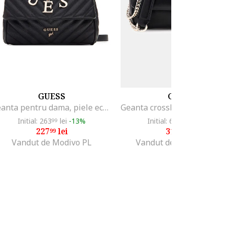
GUESS
GUESS
Geanta pentru dama, piele ecologica, negru
Initial: 263
lei
-13%
Initial: 650
lei
-50%
99
75
227
lei
319
lei
99
99
Vandut de Modivo PL
Vandut de Fashion Days