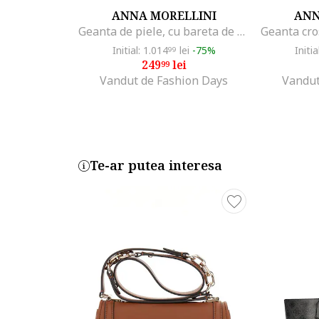
ANNA MORELLINI
ANN
Geanta de piele, cu bareta de umar Lola, Bleumarin
Initial: 1.014
lei
-75%
Initia
99
249
lei
99
Vandut de Fashion Days
Vandut
Te-ar putea interesa