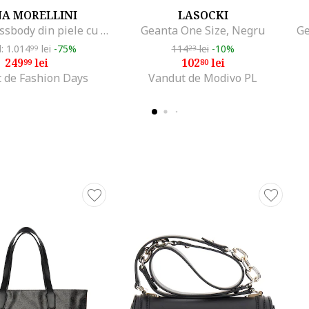
A MORELLINI
LASOCKI
Geanta crossbody din piele cu inchidere cu clapa, Maro
Geanta One Size, Negru
l: 1.014
lei
-75%
114
lei
-10%
99
23
249
lei
102
lei
99
80
 de Fashion Days
Vandut de Modivo PL