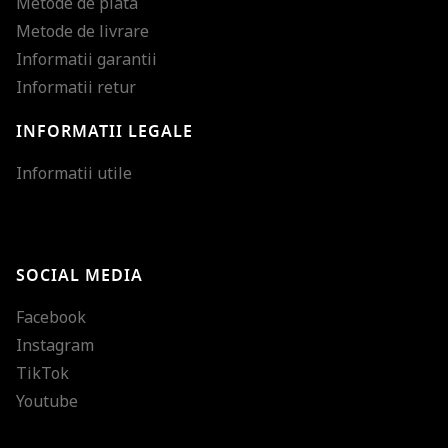
Metode de plata
Metode de livrare
Informatii garantii
Informatii retur
INFORMATII LEGALE
Mareste dimensiunea
Informatii utile
Micsoreaza dimensiu
Mareste spatierea tex
SOCIAL MEDIA
Micsoreaza spatierea
Facebook
Mareste inaltimea ra
Instagram
Micsoreaza inaltimea
TikTok
Inverseaza culorile
Youtube
Nuante de gri