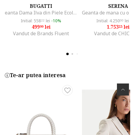
BUGATTI
SERENA
eanta Dama Ilva din Piele Ecologica, 495301, Bej Natural
Initial: 558
lei
-10%
Initial: 4.250
lei
-5
22
00
499
lei
1.753
lei
99
23
Vandut de Brands Fluent
Vandut de CHIC C
Te-ar putea interesa