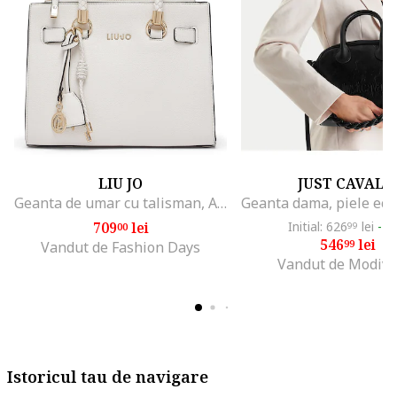
LIU JO
JUST CAVALL
Geanta de umar cu talisman, Alb murdar
709
lei
Initial: 626
lei
-1
00
99
546
lei
99
Vandut de Fashion Days
Vandut de Modivo
Istoricul tau de navigare