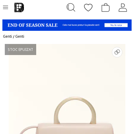
Genti
/
Genti
STOC EPUIZAT