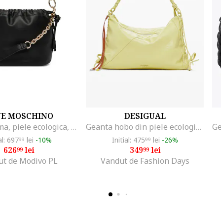
VE MOSCHINO
DESIGUAL
Geanta dama, piele ecologica, negru, One Size INTL
Geanta hobo din piele ecologica, Galben deschis
al: 697
lei
-10%
Initial: 475
lei
-26%
99
99
626
lei
349
lei
99
99
ut de Modivo PL
Vandut de Fashion Days