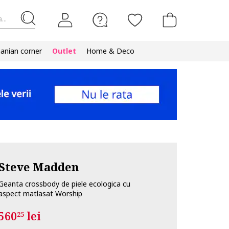
...
nian corner
Outlet
Home & Deco
Steve Madden
Geanta crossbody de piele ecologica cu
aspect matlasat Worship
560
lei
25