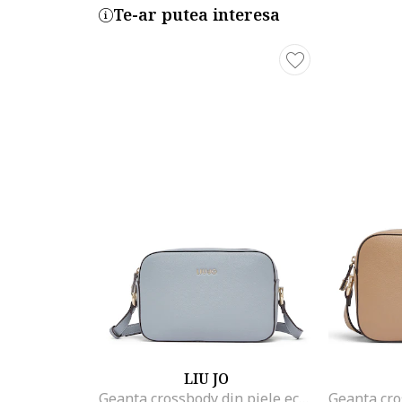
Te-ar putea interesa
LIU JO
Geanta crossbody din piele ecologica, Gri