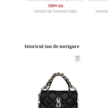
509
lei
00
Vandut de Fashion Days
Vandut
Istoricul tau de navigare