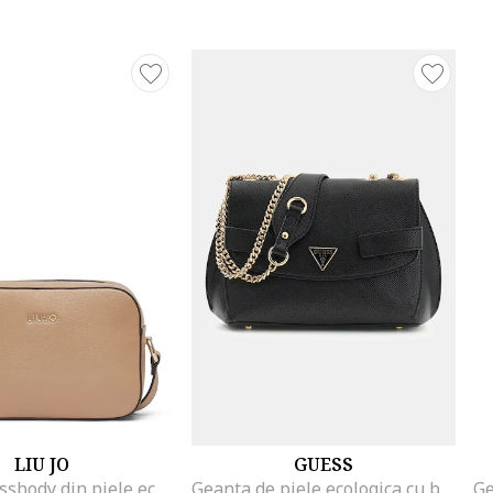
LIU JO
GUESS
Geanta crossbody din piele ecologica, Maro camel
Geanta de piele ecologica cu bareta de umar Serenova, Negru