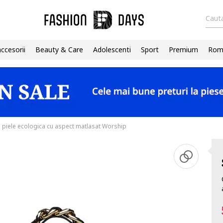
Cauta
accesorii
Beauty & Care
Adolescenti
Sport
Premium
Roma
piele ecologica cu aspect matlasat Worship