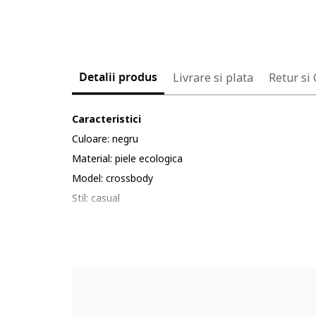
Detalii produs
Livrare si plata
Retur si
Caracteristici
Culoare: negru
Material: piele ecologica
Model: crossbody
Stil: casual
Imprimeu: uni
Maner: unul, fix, unul, detasabil, din lant
Barete: una ajustabila si detasabila
Buzunare: unul interior, cu fermoar
Compartimente: 2