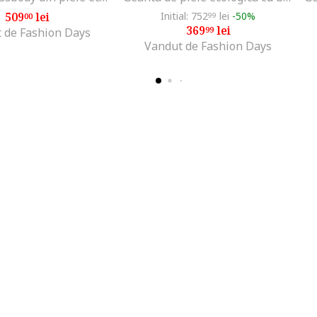
509
lei
Initial: 752
lei
-50%
00
99
369
lei
99
 de Fashion Days
Vandut de Fashion Days