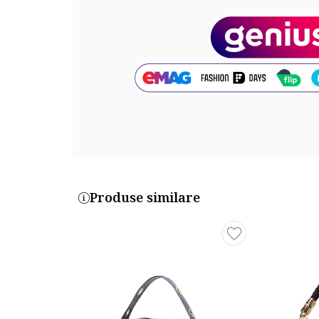
Culoare elemente metalice: auriu
Sistem inchidere: clapeta
Detalii: picioruse metalice, aplicatie cu logo metalic
Compozitie
Exterior: material sintetic
Dimensiuni
Dimensiune (cm): 17x23x10
Cod produs:
Produse similare
SM13001060-B-G
Part number key:
DHQB7QMBM