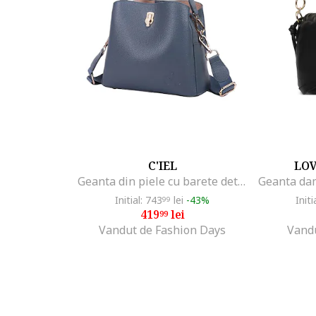
C'IEL
LO
Geanta din piele cu barete detasabile RAILEY, Albastru petrol
Initial: 743
lei
-43%
Initi
99
419
lei
99
Vandut de Fashion Days
Vand