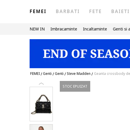
FEMEI
BARBATI
FETE
BAIETI
NEW IN
Imbracaminte
Incaltaminte
Genti si 
FEMEI
/
Genti
/
Genti
/
Steve Madden
/
Geanta crossbody de 
STOC EPUIZAT