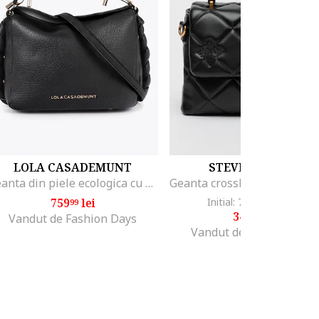
LOLA CASADEMUNT
STEVE MADDEN
Geanta din piele ecologica cu maner si fermoar, Negru
759
lei
Initial: 763
lei
-54%
99
61
349
lei
99
Vandut de Fashion Days
Vandut de Fashion Days