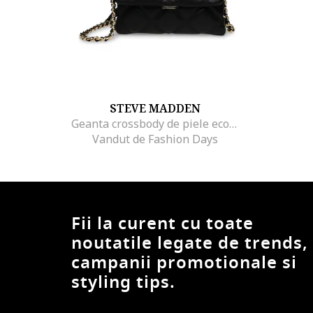
STEVE MADDEN
Geanta crossbody de piele ecologica cu aspect matlasat Worship
Vandut de Fashion Days
Fii la curent cu toate
noutatile legate de trends,
campanii promotionale si
styling tips.