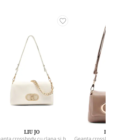
LIU JO
LIU JO
Geanta crossbody cu clapa si bareta de lant, Bej