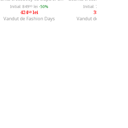
Initial: 849
lei
-50%
Initial: 759
lei
-49%
00
00
424
lei
380
lei
50
00
Vandut de Fashion Days
Vandut de Fashion Days