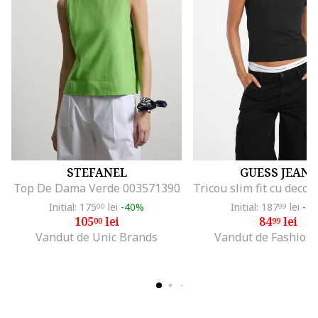
STEFANEL
GUESS JEANS
Top De Dama Verde 003571390
Initial: 175
lei
-40%
Initial: 187
lei
-5
00
99
105
lei
84
lei
00
99
Vandut de Unic Brands
Vandut de Fashion