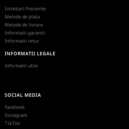
Intrebari frecvente
Metode de plata
Metode de livrare
Informatii garantii
Informatii retur
INFORMATII LEGALE
Mareste dimensiunea
Informatii utile
Micsoreaza dimensiu
Mareste spatierea tex
SOCIAL MEDIA
Micsoreaza spatierea
Facebook
Mareste inaltimea ra
Instagram
Micsoreaza inaltimea
TikTok