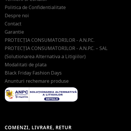
Politica de Confidentialitate
Despre noi
Contact
Garantie
PROTECŢIA CONSUMATORILOR - A.N.P.C.
PROTECŢIA CONSUMATORILOR - A.N.P.C. – SAL
(Solutionarea Alternativa a Litigiilor)
Modalitati de plata
Black Friday Fashion Days
Anunturi rechemare produse
COMENZI, LIVRARE, RETUR