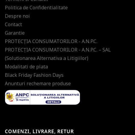
Politica de Confidentialitate
Despre noi
Contact
Garantie
PROTECŢIA CONSUMATORILOR - A.N.P.C.
PROTECŢIA CONSUMATORILOR - A.N.P.C. – SAL
(Solutionarea Alternativa a Litigiilor)
Modalitati de plata
Black Friday Fashion Days
Anunturi rechemare produse
COMENZI, LIVRARE, RETUR