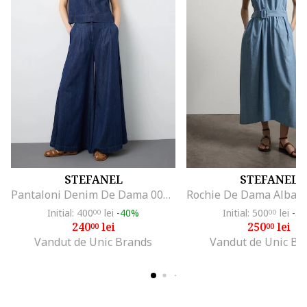
STEFANEL
STEFANEL
Pantaloni Denim De Dama 003570227
Initial: 400
lei
-40%
Initial: 500
lei
-5
00
00
240
lei
250
lei
00
00
Vandut de Unic Brands
Vandut de Unic Br