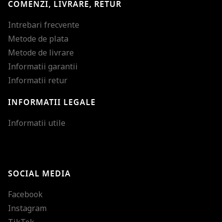
COMENZI, LIVRARE, RETUR
Intrebari frecvente
Metode de plata
Metode de livrare
Informatii garantii
Informatii retur
INFORMATII LEGALE
Mareste dimensiunea
Informatii utile
Micsoreaza dimensiu
Mareste spatierea tex
SOCIAL MEDIA
Micsoreaza spatierea
Facebook
Mareste inaltimea ra
Instagram
Micsoreaza inaltimea