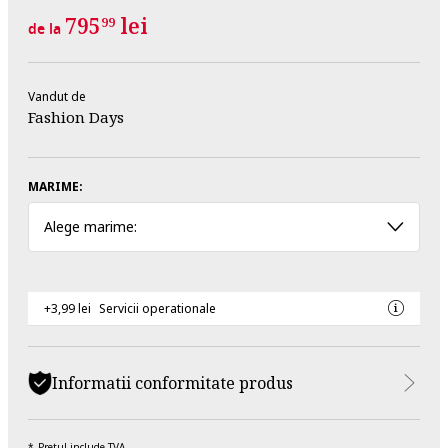
795
lei
99
de la
Vandut de
Fashion Days
MARIME:
Alege marime:
+3,99 lei
Servicii operationale
Informatii conformitate produs
Pretul include TVA.