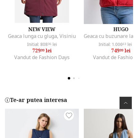
NEW VIEW
HUGO
Geaca lunga cu gluga, Visiniu
Initial: 808
lei
Initial: 1.006
lei
-2
36
63
729
lei
749
lei
99
99
Vandut de Fashion Days
Vandut de Fashion
Te-ar putea interesa