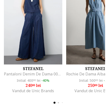
STEFANEL
STEFANEL
Pantaloni Denim De Dama 003570227
Initial: 400
lei
-40%
Initial: 500
lei
-5
00
00
240
lei
250
lei
00
00
Vandut de Unic Brands
Vandut de Unic Br