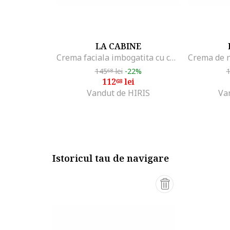
LA CABINE
Crema faciala imbogatita cu colagen pur, peptide pro-colagen, scualan, perle Soft-Focus si scut antipoluare, Colllagen Boost, Femei, 10 ml, 50 ml
145
lei
-22%
68
112
lei
68
Vandut de HIRIS
Va
Istoricul tau de navigare