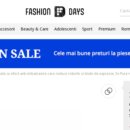
Cauta
accesorii
Beauty & Care
Adolescenti
Sport
Premium
Roma
ala cu efect anti-imbatranire care reduce ridurile si liniile de expresie, 5x Pure 