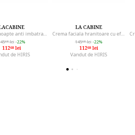
LACABINE
LA CABINE
Crema de noapte anti imbatranire, Pure Retinol, 50 ml
Crema faciala hranitoare cu efect anti-imbatranire, Anti-Aging Reviving Elixir, Femei, 50 ml
145
lei
-22%
145
lei
-22%
68
68
112
lei
112
lei
68
68
ndut de HIRIS
Vandut de HIRIS