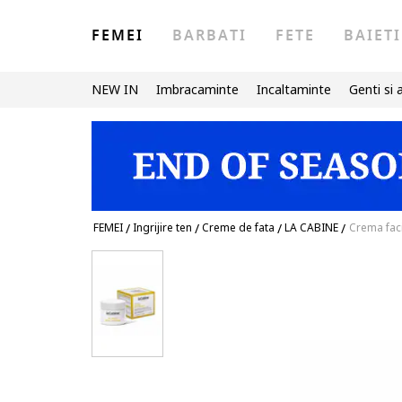
FEMEI
BARBATI
FETE
BAIETI
NEW IN
Imbracaminte
Incaltaminte
Genti si 
FEMEI
/
Ingrijire ten
/
Creme de fata
/
LA CABINE
/
Crema faci