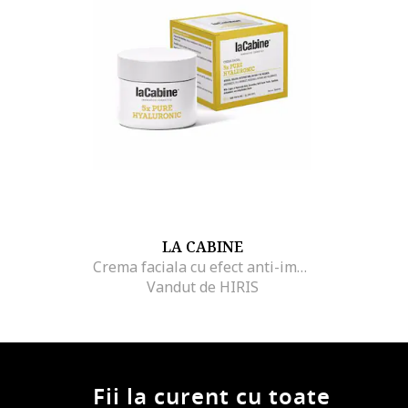
LA CABINE
Crema faciala cu efect anti-imbatranire care reduce ridurile si liniile de expresie, 5x Pure Hyaluronic, 50 ml
Vandut de HIRIS
Fii la curent cu toate