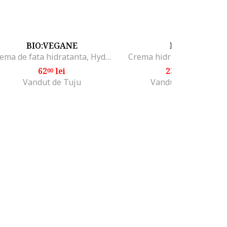
BIO:VEGANE
ISDIN
Crema de fata hidratanta, Hydration BFF, Legit Beauty, 50 ml
Crema hidratanta 50 g, Gr
62
lei
232
lei
00
68
Vandut de Tuju
Vandut de HIRIS