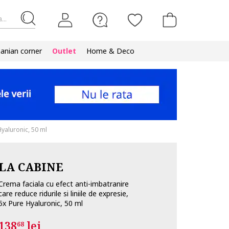
...
nian corner
Outlet
Home & Deco
Hyaluronic, 50 ml
LA CABINE
Crema faciala cu efect anti-imbatranire
care reduce ridurile si liniile de expresie,
5x Pure Hyaluronic, 50 ml
138
lei
68