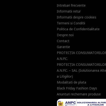
Intrebari frecvente
Informatii retur
Informatii despre cookies
Termeni si Conditii
Politica de Confidentialitate
Despre noi
Contact
Garantie
PROTECŢIA CONSUMATORILOR
A.N.P.C.
PROTECŢIA CONSUMATORILOR
A.N.P.C. – SAL (Solutionarea Alt
a Litigiilor)
Modalitati de plata
Black Friday Fashion Days
Anunturi rechemare produse